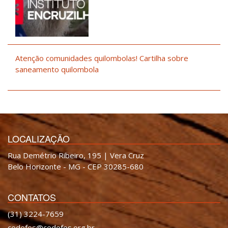
Atenção comunidades quilombolas! Cartilha sobre
saneamento quilombola
LOCALIZAÇÃO
Rua Demétrio Ribeiro, 195 | Vera Cruz
Belo Horizonte - MG - CEP 30285-680
CONTATOS
(31) 3224-7659
cedefes@cedefes.org.br