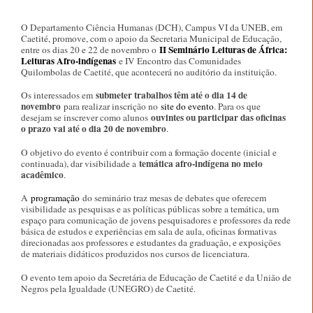
O Departamento Ciência Humanas (DCH), Campus VI da UNEB, em
Caetité, promove, com o apoio da Secretaria Municipal de Educação,
II Seminário Leituras de África:
entre os dias 20 e 22 de novembro o
Leituras Afro-indígenas
e IV Encontro das Comunidades
Quilombolas de Caetité, que acontecerá no auditório da instituição.
submeter trabalhos têm até o dia 14 de
Os interessados em
novembro
para realizar inscrição no
site do evento
. Para os que
ouvintes ou participar das oficinas
desejam se inscrever como alunos
o prazo vai até o dia 20 de novembro
.
O objetivo do evento é contribuir com a formação docente (inicial e
temática afro-indígena no meio
continuada), dar visibilidade a
acadêmico
.
A
programação
do seminário traz mesas de debates que oferecem
visibilidade as pesquisas e as políticas públicas sobre a temática, um
espaço para comunicação de jovens pesquisadores e professores da rede
básica de estudos e experiências em sala de aula, oficinas formativas
direcionadas aos professores e estudantes da graduação, e exposições
de materiais didáticos produzidos nos cursos de licenciatura.
O evento tem apoio da Secretária de Educação de Caetité e da União de
Negros pela Igualdade (UNEGRO) de Caetité.