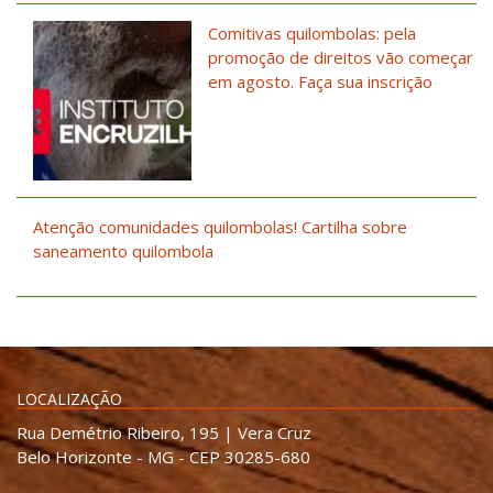
Comitivas quilombolas: pela
promoção de direitos vão começar
em agosto. Faça sua inscrição
Atenção comunidades quilombolas! Cartilha sobre
saneamento quilombola
LOCALIZAÇÃO
Rua Demétrio Ribeiro, 195 | Vera Cruz
Belo Horizonte - MG - CEP 30285-680