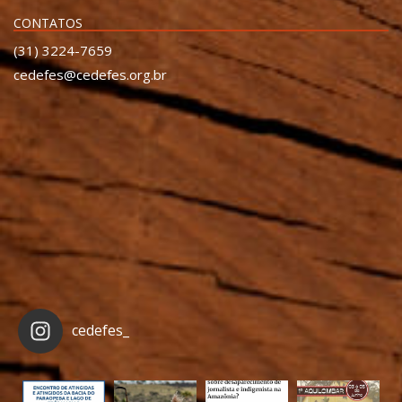
CONTATOS
(31) 3224-7659
cedefes@cedefes.org.br
cedefes_