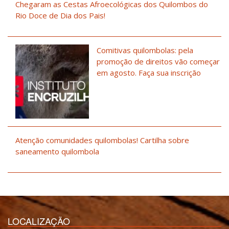
Chegaram as Cestas Afroecológicas dos Quilombos do
Rio Doce de Dia dos Pais!
Comitivas quilombolas: pela
promoção de direitos vão começar
em agosto. Faça sua inscrição
Atenção comunidades quilombolas! Cartilha sobre
saneamento quilombola
LOCALIZAÇÃO