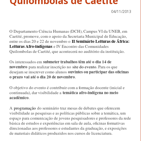
Quilombolas de Caetité
04/11/2013
O Departamento Ciência Humanas (DCH), Campus VI da UNEB, em
Caetité, promove, com o apoio da Secretaria Municipal de Educação,
II Seminário Leituras de África:
entre os dias 20 e 22 de novembro o
Leituras Afro-indígenas
e IV Encontro das Comunidades
Quilombolas de Caetité, que acontecerá no auditório da instituição.
submeter trabalhos têm até o dia 14 de
Os interessados em
novembro
para realizar inscrição no
site do evento
. Para os que
ouvintes ou participar das oficinas
desejam se inscrever como alunos
o prazo vai até o dia 20 de novembro
.
O objetivo do evento é contribuir com a formação docente (inicial e
temática afro-indígena no meio
continuada), dar visibilidade a
acadêmico
.
A
programação
do seminário traz mesas de debates que oferecem
visibilidade as pesquisas e as políticas públicas sobre a temática, um
espaço para comunicação de jovens pesquisadores e professores da rede
básica de estudos e experiências em sala de aula, oficinas formativas
direcionadas aos professores e estudantes da graduação, e exposições
de materiais didáticos produzidos nos cursos de licenciatura.