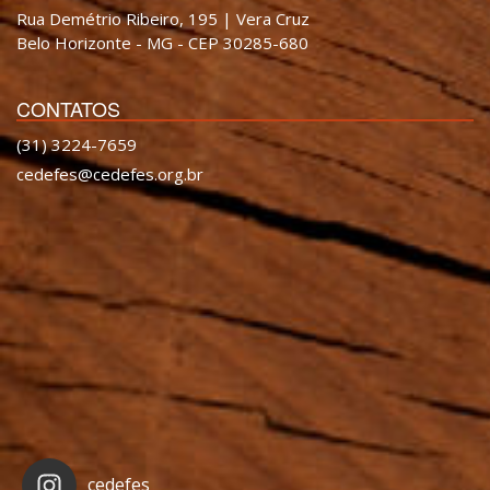
Rua Demétrio Ribeiro, 195 | Vera Cruz
Belo Horizonte - MG - CEP 30285-680
CONTATOS
(31) 3224-7659
cedefes@cedefes.org.br
cedefes_