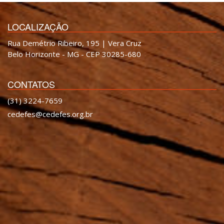
LOCALIZAÇÃO
Rua Demétrio Ribeiro, 195 | Vera Cruz
Belo Horizonte - MG - CEP 30285-680
CONTATOS
(31) 3224-7659
cedefes@cedefes.org.br