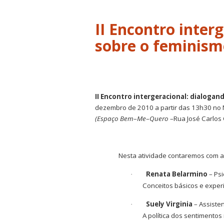
II Encontro inter
sobre o feminism
II Encontro intergeracional: dialoga
dezembro de 2010 a partir das 13h30 no 
(Espaço Bem
–
Me
–
Quero
–Rua José Carlos
Nesta atividade contaremos com as
Renata Belarmino
– Psi
·
Conceitos básicos e experi
Suely Virginia
– Assisten
·
A política dos sentimento