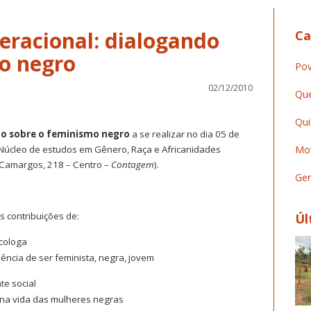
geracional: dialogando
Ca
o negro
Pov
02/12/2010
Que
Qui
ndo sobre o feminismo negro
a se realizar no dia 05 de
Núcleo de estudos em Gênero, Raça e Africanidades
Mov
 Camargos, 218 – Centro –
Contagem
).
Ger
 contribuições de:
Úl
cologa
ência de ser feminista, negra, jovem
te social
s na vida das mulheres negras