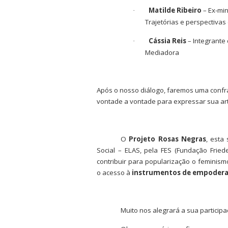
Matilde Ribeiro
– Ex-min
·
Trajetórias e perspectiva
Cássia Reis
– Integrante
·
Mediadora
Após o nosso diálogo, faremos uma confrat
vontade a vontade para expressar sua ar
O
Projeto Rosas Negras
, esta
Social – ELAS, pela FES (Fundação Fried
contribuir para popularização o feminis
o acesso à
instrumentos de empoder
Muito nos alegrará a sua participa