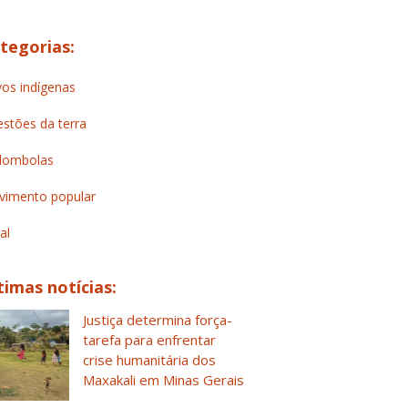
tegorias:
os indígenas
stões da terra
lombolas
imento popular
al
timas notícias:
Justiça determina força-
tarefa para enfrentar
crise humanitária dos
Maxakali em Minas Gerais