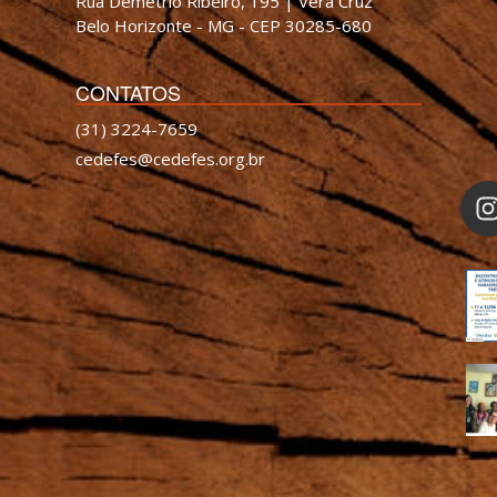
Rua Demétrio Ribeiro, 195 | Vera Cruz
Belo Horizonte - MG - CEP 30285-680
CONTATOS
(31) 3224-7659
cedefes@cedefes.org.br