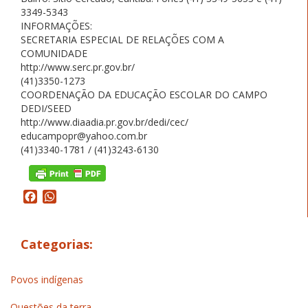
3349-5343
INFORMAÇÕES:
SECRETARIA ESPECIAL DE RELAÇÕES COM A
COMUNIDADE
http://www.serc.pr.gov.br/
(41)3350-1273
COORDENAÇÃO DA EDUCAÇÃO ESCOLAR DO CAMPO
DEDI/SEED
http://www.diaadia.pr.gov.br/dedi/cec/
educampopr@yahoo.com.br
(41)3340-1781 / (41)3243-6130
Facebook
WhatsApp
Categorias:
Povos indígenas
Questões da terra