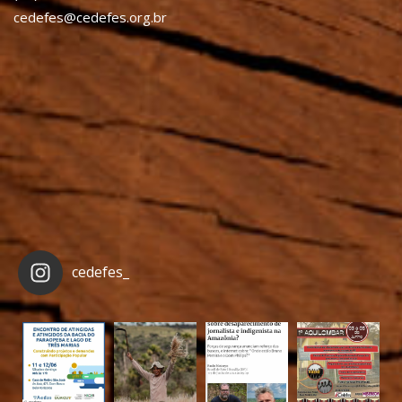
cedefes@cedefes.org.br
cedefes_