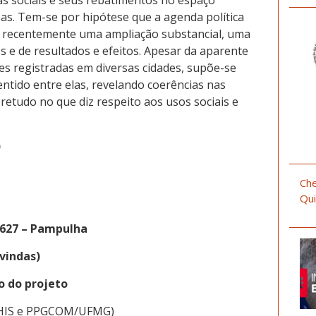
as sociais e seus rebatimentos no espaço
as. Tem-se por hipótese que a agenda política
u recentemente uma ampliação substancial, uma
s e de resultados e efeitos. Apesar da aparente
es registradas em diversas cidades, supõe-se
entido entre elas, revelando coerências nas
retudo no que diz respeito aos usos sociais e
)
Che
Qui
6627 – Pampulha
vindas)
o do projeto
PGHIS e PPGCOM/UFMG)