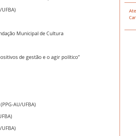
U/UFBA)
Ate
Car
ndação Municipal de Cultura
ositivos de gestão e o agir político”
a (PPG-AU/UFBA)
UFBA)
U/UFBA)