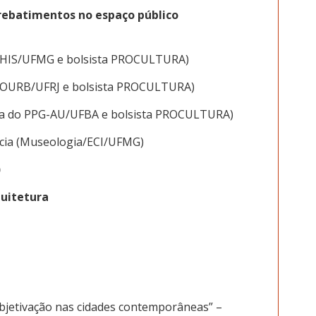
 rebatimentos no espaço público
GHIS/UFMG e bolsista PROCULTURA)
PROURB/UFRJ e bolsista PROCULTURA)
da do PPG-AU/UFBA e bolsista PROCULTURA)
rcia (Museologia/ECI/UFMG)
)
quitetura
ubjetivação nas cidades contemporâneas” –