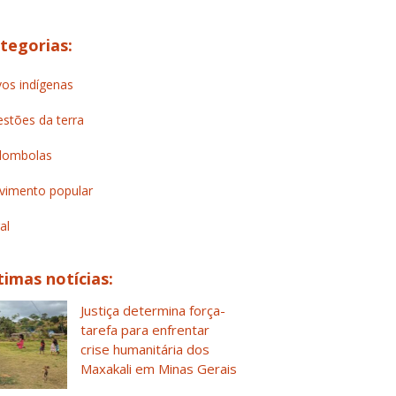
tegorias:
os indígenas
stões da terra
lombolas
imento popular
al
timas notícias:
Justiça determina força-
tarefa para enfrentar
crise humanitária dos
Maxakali em Minas Gerais