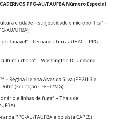
: CADERNOS PPG-AU/FAUFBA Número Especial
ultura e cidade – subjetividade e micropolítica” –
PPG-AU/UFBA)
 improfanável” – Fernando Ferraz (IHAC – PPG-
e a cultura urbana” – Washington Drummond
a?” – Regina Helena Alves da Silva (PPGHIS e
Dutra (Educação CEFET/MG)
ionário e linhas de fuga” – Thais de
/UFBA)
toranda PPG-AU/FAUFBA e bolsista CAPES)