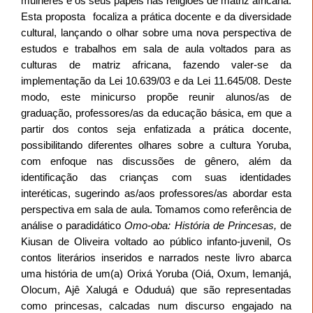
mulheres e os seus papéis nas religiões de matriz africana.
Esta proposta focaliza a prática docente e da diversidade
cultural, lançando o olhar sobre uma nova perspectiva de
estudos e trabalhos em sala de aula voltados para as
culturas de matriz africana, fazendo valer-se da
implementação da Lei 10.639/03 e da Lei 11.645/08. Deste
modo, este minicurso propõe reunir alunos/as de
graduação, professores/as da educação básica, em que a
partir dos contos seja enfatizada a prática docente,
possibilitando diferentes olhares sobre a cultura Yoruba,
com enfoque nas discussões de gênero, além da
identificação das crianças com suas identidades
interéticas, sugerindo as/aos professores/as abordar esta
perspectiva em sala de aula. Tomamos como referência de
análise o paradidático
Omo-oba: História de Princesas,
de
Kiusan de Oliveira voltado ao público infanto-juvenil, Os
contos literários inseridos e narrados neste livro abarca
uma história de um(a) Orixá Yoruba
(Oiá, Oxum, Iemanjá,
Olocum, Ajê Xalugá e Oduduá)
que são representadas
como princesas,
calcadas num discurso engajado na