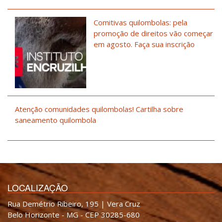
Comitivas quilombolas: pela
promoção de direitos vão começar
em agosto. Faça sua inscrição
Atenção comunidades quilombolas! Cartilha sobre
saneamento quilombola
LOCALIZAÇÃO
Rua Demétrio Ribeiro, 195 | Vera Cruz
Belo Horizonte - MG - CEP 30285-680