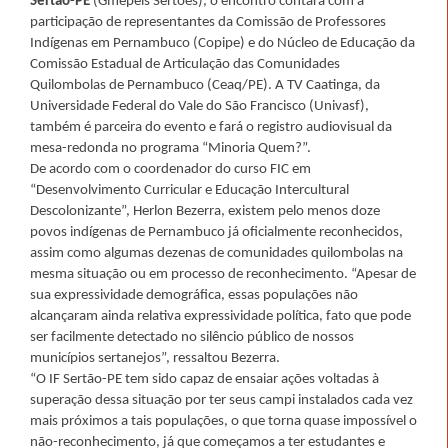
Sertão-PE
(Gmepeis Sertões), o encontro contará com a
participação de representantes da Comissão de Professores
Indígenas em Pernambuco (Copipe) e do Núcleo de Educação da
Comissão Estadual de Articulação das Comunidades
Quilombolas de Pernambuco (Ceaq/PE). A TV Caatinga, da
Universidade Federal do Vale do São Francisco (Univasf),
também é parceira do evento e fará o registro audiovisual da
mesa-redonda no programa “Minoria Quem?”.
De acordo com o coordenador do curso FIC em
“Desenvolvimento Curricular e Educação Intercultural
Descolonizante”, Herlon Bezerra, existem pelo menos doze
povos indígenas de Pernambuco já oficialmente reconhecidos,
assim como algumas dezenas de comunidades quilombolas na
mesma situação ou em processo de reconhecimento. “Apesar de
sua expressividade demográfica, essas populações não
alcançaram ainda relativa expressividade política, fato que pode
ser facilmente detectado no silêncio público de nossos
municípios sertanejos”, ressaltou Bezerra.
“O IF Sertão-PE tem sido capaz de ensaiar ações voltadas à
superação dessa situação por ter seus campi instalados cada vez
mais próximos a tais populações, o que torna quase impossível o
não-reconhecimento, já que começamos a ter estudantes e