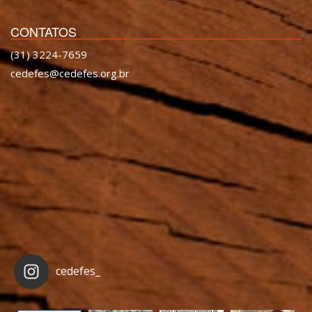
CONTATOS
(31) 3224-7659
cedefes@cedefes.org.br
cedefes_