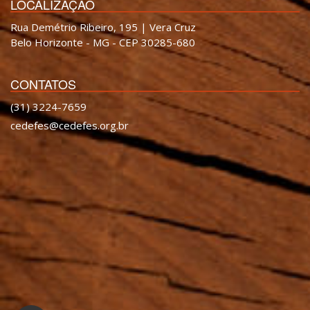
LOCALIZAÇÃO
Rua Demétrio Ribeiro, 195 | Vera Cruz
Belo Horizonte - MG - CEP 30285-680
CONTATOS
(31) 3224-7659
cedefes@cedefes.org.br