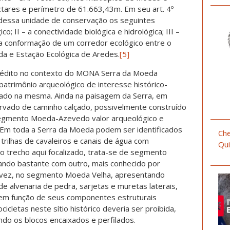
ctares e perímetro de 61.663,43m. Em seu art. 4º
s dessa unidade de conservação os seguintes
o; II – a conectividade biológica e hidrológica; III –
 a conformação de um corredor ecológico entre o
a e Estação Ecológica de Aredes.
[5]
 inédito no contexto do MONA Serra da Moeda
atrimônio arqueológico de interesse histórico-
riado na mesma. Ainda na paisagem da Serra, em
rvado de caminho calçado, possivelmente construído
 segmento Moeda-Azevedo valor arqueológico e
. Em toda a Serra da Moeda podem ser identificados
Che
trilhas de cavaleiros e canais de água com
Qui
o trecho aqui focalizado, trata-se de segmento
ndo bastante com outro, mais conhecido por
ua vez, no segmento Moeda Velha, apresentando
 alvenaria de pedra, sarjetas e muretas laterais,
em função de seus componentes estruturais
letas neste sítio histórico deveria ser proibida,
do os blocos encaixados e perfilados.