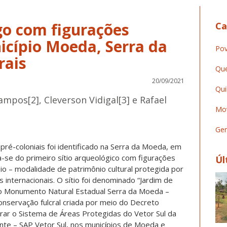
go com figurações
Ca
icípio Moeda, Serra da
Pov
rais
Que
20/09/2021
Qui
ampos[2], Cleverson Vidigal[3] e Rafael
Mov
Ger
ré-coloniais foi identificado na Serra da Moeda, em
-se do primeiro sítio arqueológico com figurações
Úl
io – modalidade de patrimônio cultural protegida por
 internacionais. O sítio foi denominado “Jardim de
o Monumento Natural Estadual Serra da Moeda –
servação fulcral criada por meio do Decreto
rar o Sistema de Áreas Protegidas do Vetor Sul da
nte – SAP Vetor Sul, nos municípios de Moeda e