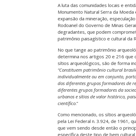
A luta das comunidades locais e enti
Monumento Natural Serra da Moeda é
expansão da mineração, especulação i
Rodoanel do Governo de Minas Gerai
degradantes, que podem comprometer
patrimônio paisagístico e cultural d
No que tange ao patrimônio arqueoló
determina nos artigos 20 e 216 que os
sítios arqueológicos, são de forma i
“Constituem patrimônio cultural brasil
individualmente ou em conjunto, porta
dos diferentes grupos formadores de re
diferentes grupos formadores da socied
urbanos e sítios de valor histórico, pai
científico
.”
Como mencionado, os sítios arqueológ
pela Lei Federal n. 3.924, de 1961, q
que vem sendo desde então o princip
específica deste tipo de bem cultural 