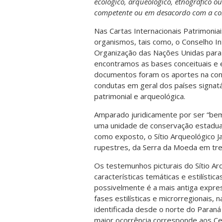
ecológico, arqueológico, etnográfico 
competente ou em desacordo com a con
Nas Cartas Internacionais Patrimoni
organismos, tais como, o Conselho I
Organização das Nações Unidas para 
encontramos as bases conceituais e ep
documentos foram os aportes na const
condutas em geral dos países signatár
patrimonial e arqueológica.
Amparado juridicamente por ser “bem 
uma unidade de conservação estadua
como exposto, o Sítio Arqueológico J
rupestres, da Serra da Moeda em tre
Os testemunhos picturais do Sítio Ar
características temáticas e estilístic
possivelmente é a mais antiga expre
fases estilísticas e microrregionais, 
identificada desde o norte do Paraná
maior ocorrência corresponde aos Ce