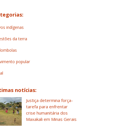
tegorias:
os indígenas
stões da terra
lombolas
imento popular
al
timas notícias:
Justiça determina força-
tarefa para enfrentar
crise humanitária dos
Maxakali em Minas Gerais