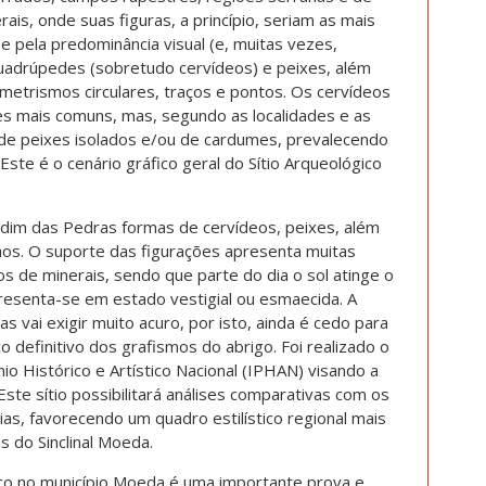
ais, onde suas figuras, a princípio, seriam as mais
e pela predominância visual (e, muitas vezes,
 quadrúpedes (sobretudo cervídeos) e peixes, além
etrismos circulares, traços e pontos. Os cervídeos
s mais comuns, mas, segundo as localidades e as
e peixes isolados e/ou de cardumes, prevalecendo
ste é o cenário gráfico geral do Sítio Arqueológico
rdim das Pedras formas de cervídeos, peixes, além
lhos. O suporte das figurações apresenta muitas
 de minerais, sendo que parte do dia o sol atinge o
resenta-se em estado vestigial ou esmaecida. A
 vai exigir muito acuro, por isto, ainda é cedo para
o definitivo dos grafismos do abrigo. Foi realizado o
io Histórico e Artístico Nacional (IPHAN) visando a
Este sítio possibilitará análises comparativas com os
as, favorecendo um quadro estilístico regional mais
s do Sinclinal Moeda.
gico no município Moeda é uma importante prova e