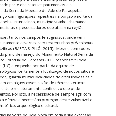
de parte das relíquias patrimoniais e a
ios da Serra da Moeda e do Vale do Paraopeba.
rigo com figurações rupestres na porção a norte da
opeba, Brumadinho, município vizinho, chamando
talistas e pesquisadores que atuam na região.
uisar, tanto nos campos ferruginosos, onde vem
latinamente cavernas com testemunhos pré-coloniais
artzíticas (BAETA & PILÓ, 2015). Mesmo com todos
o do plano de manejo do Monumento Natural Serra da
to Estadual de Florestas (IEF), responsável pela
o (UC) e empenho por parte da equipe de
ueológicos, certamente a localização de novos sítios é
a, guarda muitas localidades de difícil travessias e
em em alguns casos auxílio de técnicas verticais,
mento e monitoramento contínuo, o que pode
tos. Por isto, a necessidade de sempre agir com
o a efetiva e necessária proteção deste vulnerável e
istórico, arqueológico e cultural.
das na Serra do Rola Moça em toda a sua extensão