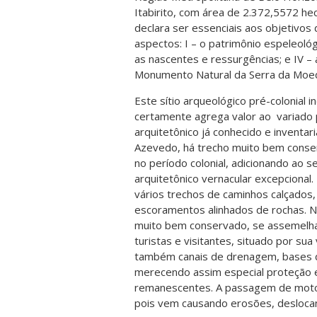
Itabirito, com área de 2.372,5572 he
declara ser essenciais aos objetivo
aspectos: I – o patrimônio espeleológic
as nascentes e ressurgências; e IV –
Monumento Natural da Serra da Moed
Este sítio arqueológico pré-colonial
certamente agrega valor ao variado p
arquitetônico já conhecido e inventa
Azevedo, há trecho muito bem conse
no período colonial, adicionando ao
arquitetônico vernacular excepcional
vários trechos de caminhos calçados, 
escoramentos alinhados de rochas. N
muito bem conservado, se assemelha
turistas e visitantes, situado por s
também canais de drenagem, bases de
merecendo assim especial proteção 
remanescentes. A passagem de motocic
pois vem causando erosões, deslocan