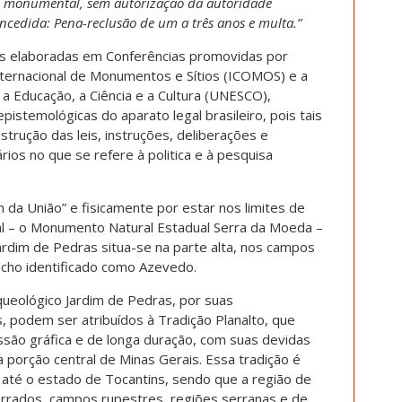
ou monumental, sem autorização da autoridade
cedida: Pena-reclusão de um a três anos e multa.”
ais elaboradas em Conferências promovidas por
nternacional de Monumentos e Sítios (ICOMOS) e a
a Educação, a Ciência e a Cultura (UNESCO),
istemológicas do aparato legal brasileiro, pois tais
rução das leis, instruções, deliberações e
ios no que se refere à politica e à pesquisa
da União” e fisicamente por estar nos limites de
l – o Monumento Natural Estadual Serra da Moeda –
ardim de Pedras situa-se na parte alta, nos campos
cho identificado como Azevedo.
queológico Jardim de Pedras, por suas
as, podem ser atribuídos à Tradição Planalto, que
ssão gráfica e de longa duração, com suas devidas
na porção central de Minas Gerais. Essa tradição é
 até o estado de Tocantins, sendo que a região de
rrados, campos rupestres, regiões serranas e de