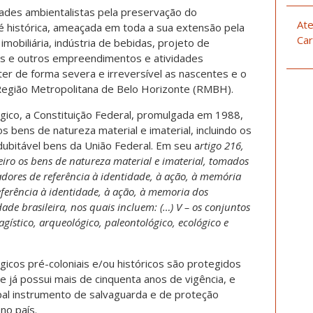
dades ambientalistas pela preservação do
Ate
 histórica, ameaçada em toda a sua extensão pela
Car
mobiliária, indústria de bebidas, projeto de
s e outros empreendimentos e atividades
 de forma severa e irreversível as nascentes e o
a Região Metropolitana de Belo Horizonte (RMBH).
gico, a Constituição Federal, promulgada em 1988,
 bens de natureza material e imaterial, incluindo os
ndubitável bens da União Federal. Em seu a
rtigo 216,
eiro os bens de natureza material e imaterial, tomados
dores de referência à identidade, à ação, à memória
ferência à identidade, à ação, à memoria dos
ade brasileira, nos quais incluem: (…) V – os conjuntos
sagístico, arqueológico, paleontológico, ecológico e
icos pré-coloniais e/ou históricos são protegidos
ue já possui mais de cinquenta anos de vigência, e
al instrumento de salvaguarda e de proteção
no país.