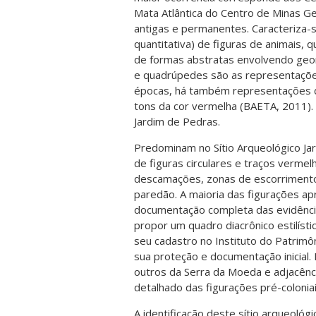
Mata Atlântica do Centro de Minas Ger
antigas e permanentes. Caracteriza-s
quantitativa) de figuras de animais,
de formas abstratas envolvendo geom
e quadrúpedes são as representaçõe
épocas, há também representações d
tons da cor vermelha (BAETA, 2011). E
Jardim de Pedras.
Predominam no Sítio Arqueológico Ja
de figuras circulares e traços verme
descamações, zonas de escorrimentos
paredão. A maioria das figurações ap
documentação completa das evidências
propor um quadro diacrônico estilístic
seu cadastro no Instituto do Patrimôn
sua proteção e documentação inicial. 
outros da Serra da Moeda e adjacênci
detalhado das figurações pré-coloniai
A identificação deste sítio arqueoló