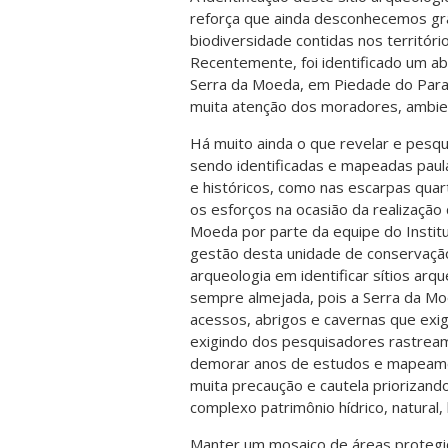
reforça que ainda desconhecemos gran
biodiversidade contidas nos territór
Recentemente, foi identificado um ab
Serra da Moeda, em Piedade do Para
muita atenção dos moradores, ambien
Há muito ainda o que revelar e pesq
sendo identificadas e mapeadas pau
e históricos, como nas escarpas qu
os esforços na ocasião da realizaçã
Moeda por parte da equipe do Institu
gestão desta unidade de conservaçã
arqueologia em identificar sítios arq
sempre almejada, pois a Serra da Moed
acessos, abrigos e cavernas que exig
exigindo dos pesquisadores rastrea
demorar anos de estudos e mapeamen
muita precaução e cautela priorizand
complexo patrimônio hídrico, natural, h
Manter um mosaico de áreas protegi