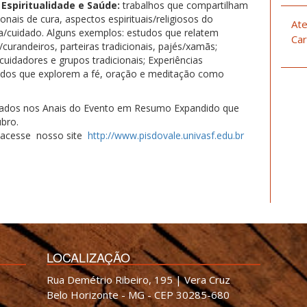
 Espiritualidade e Saúde:
trabalhos que compartilham
cionais de cura, aspectos espirituais/religiosos do
Ate
a/cuidado. Alguns exemplos: estudos que relatem
Car
/curandeiros, parteiras tradicionais, pajés/xamãs;
e cuidadores e grupos tradicionais; Experiências
Estudos que explorem a fé, oração e meditação como
licados nos Anais do Evento em Resumo Expandido que
ubro.
 acesse nosso site
http://www.pisdovale.univasf.edu.br
LOCALIZAÇÃO
Rua Demétrio Ribeiro, 195 | Vera Cruz
Belo Horizonte - MG - CEP 30285-680