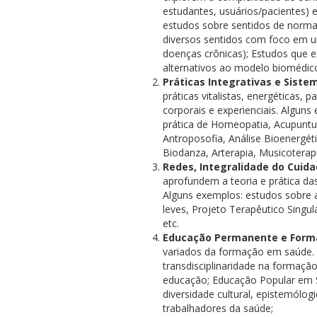
estudantes, usuários/pacientes) e
estudos sobre sentidos de norma
diversos sentidos com foco em um
doenças crônicas); Estudos que 
alternativos ao modelo biomédico
Práticas Integrativas e Sist
práticas vitalistas, energéticas,
corporais e experienciais. Alguns 
prática de Homeopatia, Acupuntu
Antroposofia, Análise Bioenergét
Biodanza, Arterapia, Musicoterapi
Redes, Integralidade do Cuidad
aprofundem a teoria e prática das
Alguns exemplos: estudos sobre ac
leves, Projeto Terapêutico Singula
etc.
Educação Permanente e Form
variados da formação em saúde. A
transdisciplinaridade na formaçã
educação; Educação Popular em S
diversidade cultural, epistemólog
trabalhadores da saúde;