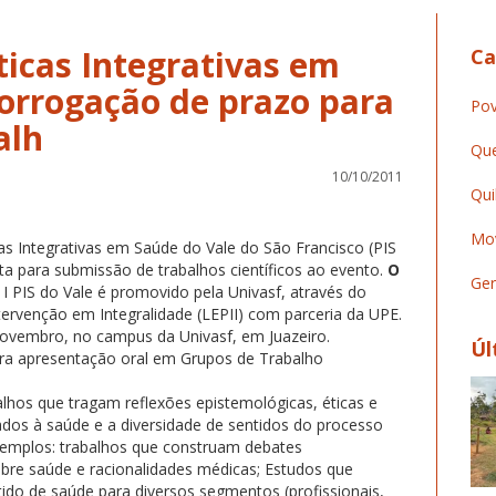
ticas Integrativas em
Ca
rorrogação de prazo para
Pov
alh
Que
10/10/2011
Qui
Mov
s Integrativas em Saúde do Vale do São Francisco (PIS
a para submissão de trabalhos científicos ao evento.
O
Ger
I PIS do Vale é promovido pela Univasf, através do
tervenção em Integralidade (LEPII) com parceria da UPE.
novembro, no campus da Univasf, em Juazeiro.
Úl
ra apresentação oral em Grupos de Trabalho
lhos que tragam reflexões epistemológicas, éticas e
nados à saúde e a diversidade de sentidos do processo
emplos: trabalhos que construam debates
bre saúde e racionalidades médicas; Estudos que
do de saúde para diversos segmentos (profissionais,