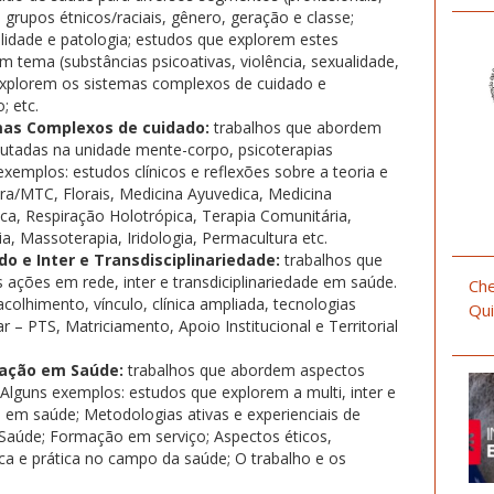
 grupos étnicos/raciais, gênero, geração e classe;
lidade e patologia; estudos que explorem estes
 tema (substâncias psicoativas, violência, sexualidade,
explorem os sistemas complexos de cuidado e
; etc.
emas Complexos de cuidado:
trabalhos que abordem
 pautadas na unidade mente-corpo, psicoterapias
exemplos: estudos clínicos e reflexões sobre a teoria e
ra/MTC, Florais, Medicina Ayuvedica, Medicina
ica, Respiração Holotrópica, Terapia Comunitária,
a, Massoterapia, Iridologia, Permacultura etc.
o e Inter e Transdisciplinariedade:
trabalhos que
 ações em rede, inter e transdiciplinariedade em saúde.
Che
olhimento, vínculo, clínica ampliada, tecnologias
Qui
r – PTS, Matriciamento, Apoio Institucional e Territorial
ação em Saúde:
trabalhos que abordem aspectos
lguns exemplos: estudos que explorem a multi, inter e
o em saúde; Metodologias ativas e experienciais de
aúde; Formação em serviço; Aspectos éticos,
ica e prática no campo da saúde; O trabalho e os