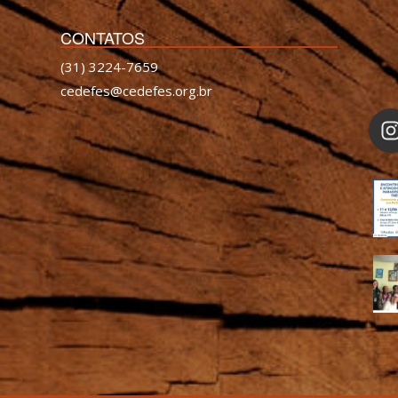
CONTATOS
(31) 3224-7659
cedefes@cedefes.org.br