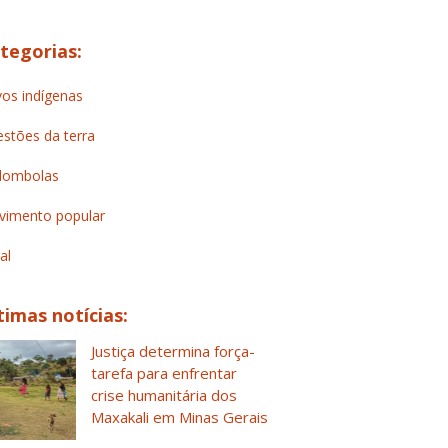
tegorias:
os indígenas
stões da terra
lombolas
imento popular
al
timas notícias:
Justiça determina força-
tarefa para enfrentar
crise humanitária dos
Maxakali em Minas Gerais