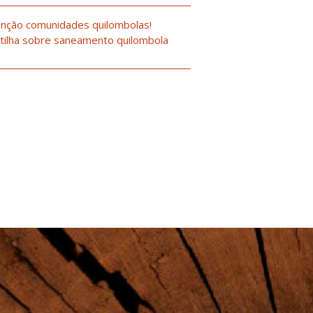
nção comunidades quilombolas!
tilha sobre saneamento quilombola