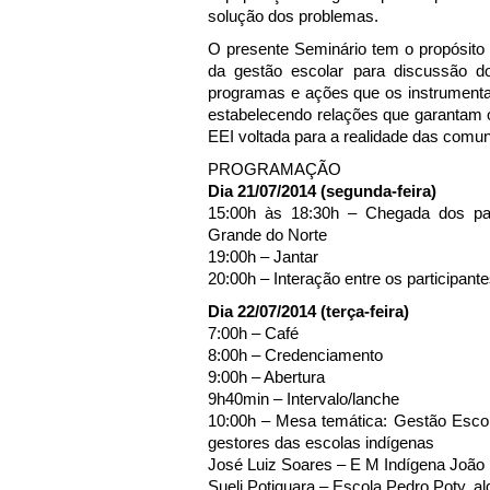
solução dos problemas.
O presente Seminário tem o propósito d
da gestão escolar para discussão 
programas e ações que os instrumental
estabelecendo relações que garantam o
EEI voltada para a realidade das comu
PROGRAMAÇÃO
Dia 21/07/2014 (segunda-feira)
15:00h às 18:30h – Chegada dos par
Grande do Norte
19:00h – Jantar
20:00h – Interação entre os participant
Dia 22/07/2014 (terça-feira)
7:00h – Café
8:00h – Credenciamento
9:00h – Abertura
9h40min – Intervalo/lanche
10:00h – Mesa temática: Gestão Escol
gestores das escolas indígenas
José Luiz Soares – E M Indígena João 
Sueli Potiguara – Escola Pedro Poty, a