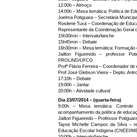
12:00h – Almoço
14:00h – Mesa temática: Política de E
Joelma Potiguara – Secretária Municip
Rosilene Tuxá – Coordenação de Educa
Representante da Coordenação Geral 
15h30min – Intervalo/lanche
15h45min – Debate
16h30min – Mesa temática: Formação d
Jailton Figueiredo – professor Pot
PROLIND/UFCG
Profº Flávio Ferreira – Coordenador 
Prof José Glebson Vieira – Depto. Ant
17:10h – Debate
19:00h – Jantar
20:00h – Atividade cultural
Dia 23/07/2014 – (quarta-feira)
9:00h – Mesa temática: Controle 
acompanhamento da política de educaç
Jailton Figueiredo – Professor Potiguar
Tayse Michelle Campos da Silva – 
Educação Escolar Indígena (CNEEI/M
10:00h – Intervalo/lanche