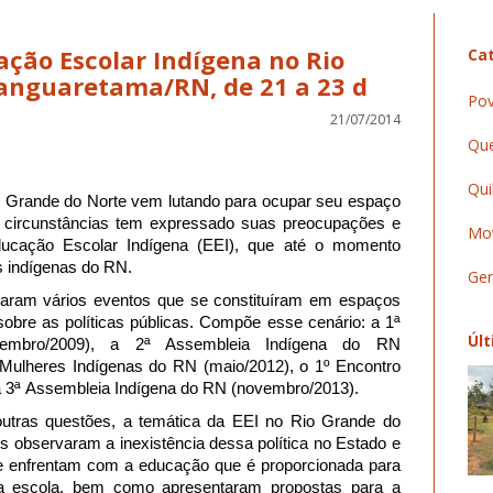
ação Escolar Indígena no Rio
Cat
anguaretama/RN, de 21 a 23 d
Pov
21/07/2014
Que
Qui
o Grande do Norte vem lutando para ocupar seu espaço
s circunstâncias tem expressado suas preocupações e
Mov
Educação Escolar Indígena (EEI), que até o momento
s indígenas do RN.
Ger
zaram vários eventos que se constituíram em espaços
sobre as políticas públicas. Compõe esse cenário: a 1ª
Últ
embro/2009), a 2ª Assembleia Indígena do RN
Mulheres Indígenas do RN (maio/2012), o 1º Encontro
a 3ª Assembleia Indígena do RN (novembro/2013).
 outras questões, a temática da EEI no Rio Grande do
es observaram a inexistência dessa política no Estado e
e enfrentam com a educação que é proporcionada para
 a escola, bem como apresentaram propostas para a