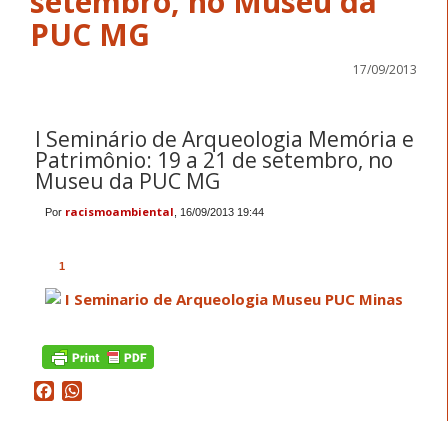
setembro, no Museu da
PUC MG
17/09/2013
I Seminário de Arqueologia Memória e
Patrimônio: 19 a 21 de setembro, no
Museu da PUC MG
racismoambiental
Por
, 16/09/2013 19:44
More
Share
Share
Share
Share
Share
Share
Share
Share
Share
Share
Sharing
on
on
on
on
on
on
on
on
on
on
Services
facebook
twitter
orkut
gmail
yahoomail
hotmail
live
googletranslate
favorites
print
1
Facebook
WhatsApp