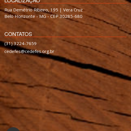
Rua Demétrio Ribeiro, 195 | Vera Cruz
Belo Horizonte - MG - CEP 30285-680
CONTATOS
(31) 3224-7659
cedefes@cedefes.org.br