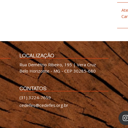
Ate
Car
LOCALIZAÇÃO
Rua Demétrio Ribeiro, 195 | Vera Cruz
Belo Horizonte - MG - CEP 30285-680
CONTATOS
(31) 3224-7659
cedefes@cedefes.org.br