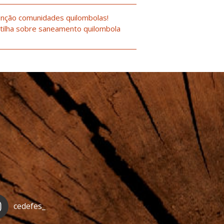
nção comunidades quilombolas!
tilha sobre saneamento quilombola
cedefes_