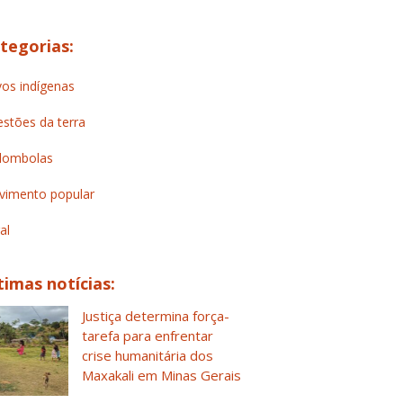
tegorias:
os indígenas
stões da terra
lombolas
imento popular
al
timas notícias:
Justiça determina força-
tarefa para enfrentar
crise humanitária dos
Maxakali em Minas Gerais