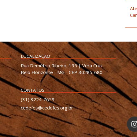
Ate
Car
LOCALIZAÇÃO
Rua Demétrio Ribeiro, 195 | Vera Cruz
Belo Horizonte - MG - CEP 30285-680
CONTATOS
(31) 3224-7659
cedefes@cedefes.org.br