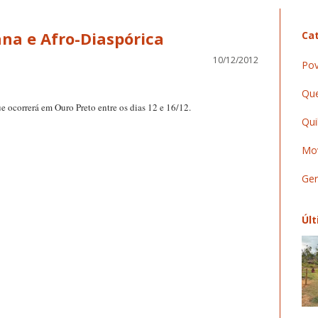
cana e Afro-Diaspórica
Cat
10/12/2012
Pov
Que
ue ocorrerá em Ouro Preto entre os dias 12 e 16/12.
Qui
Mov
Ger
Últ