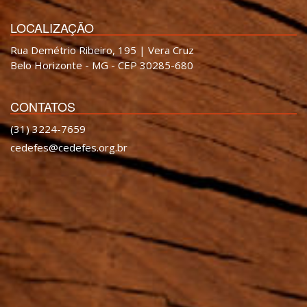
LOCALIZAÇÃO
Rua Demétrio Ribeiro, 195 | Vera Cruz
Belo Horizonte - MG - CEP 30285-680
CONTATOS
(31) 3224-7659
cedefes@cedefes.org.br