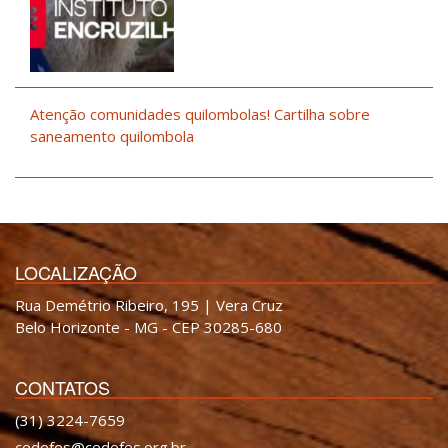
Atenção comunidades quilombolas! Cartilha sobre
saneamento quilombola
LOCALIZAÇÃO
Rua Demétrio Ribeiro, 195 | Vera Cruz
Belo Horizonte - MG - CEP 30285-680
CONTATOS
(31) 3224-7659
cedefes@cedefes.org.br