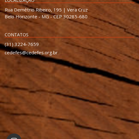
LOCALIZAÇÃO
Rua Demétrio Ribeiro, 195 | Vera Cruz
Belo Horizonte - MG - CEP 30285-680
CONTATOS
(31) 3224-7659
cedefes@cedefes.org.br