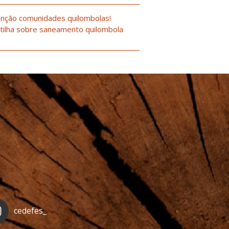
nção comunidades quilombolas!
tilha sobre saneamento quilombola
cedefes_