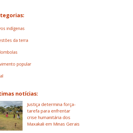
tegorias:
os indígenas
stões da terra
lombolas
imento popular
al
timas notícias:
Justiça determina força-
tarefa para enfrentar
crise humanitária dos
Maxakali em Minas Gerais