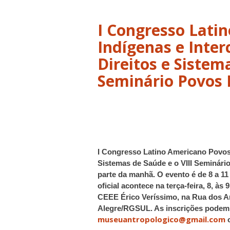
I Congresso Lati
Indígenas e Inter
Direitos e Sistem
I Congresso Latino Americano Povos I
Sistemas de Saúde e o VIII Seminário
parte da manhã. O evento é de 8 a 1
oficial acontece na terça-feira, 8, à
CEEE Érico Veríssimo, na Rua dos An
Alegre/RGSUL. As inscrições podem 
museuantropologico@gmail.com