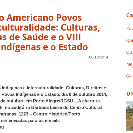
no Americano Povos
Ca
culturalidade: Culturas,
Pov
as de Saúde e o VIII
Que
Qui
06/10/2014
Mov
Ger
ndígenas e Interculturalidade: Culturas, Direitos e
Úl
 Povos Indígenas e o Estado, dia 8 de outubro 2014,
1 de outubro, em Porto Alegre/RGSUL, A abertura
s 9h, no auditório Barbosa Lessa do Centro Cultural
dradas, 1223 – Centro Histórico/Porto
ser enviadas para os e-mails
ou