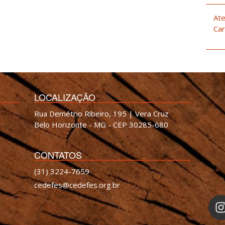
Ate
Car
LOCALIZAÇÃO
Rua Demétrio Ribeiro, 195 | Vera Cruz
Belo Horizonte - MG - CEP 30285-680
CONTATOS
(31) 3224-7659
cedefes@cedefes.org.br