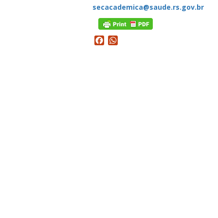
secacademica@saude.rs.gov.br
Facebook
WhatsApp