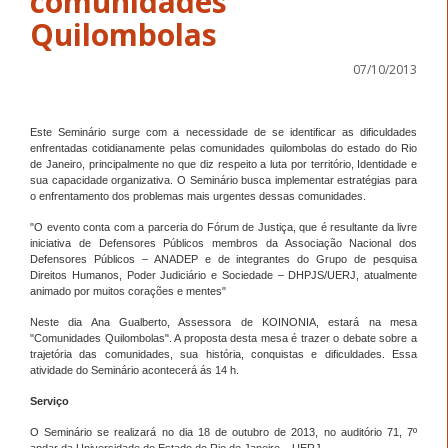
comunidades
Quilombolas
07/10/2013
Este Seminário surge com a necessidade de se identificar as dificuldades
enfrentadas cotidianamente pelas comunidades quilombolas do estado do Rio
de Janeiro, principalmente no que diz respeito a luta por território, Identidade e
sua capacidade organizativa. O Seminário busca implementar estratégias para
o enfrentamento dos problemas mais urgentes dessas comunidades.
"O evento conta com a parceria do Fórum de Justiça, que é resultante da livre
iniciativa de Defensores Públicos membros da Associação Nacional dos
Defensores Públicos – ANADEP e de integrantes do Grupo de pesquisa
Direitos Humanos, Poder Judiciário e Sociedade – DHPJS/UERJ, atualmente
animado por muitos corações e mentes"
Neste dia Ana Gualberto, Assessora de KOINONIA, estará na mesa
"Comunidades Quilombolas". A proposta desta mesa é trazer o debate sobre a
trajetória das comunidades, sua história, conquistas e dificuldades. Essa
atividade do Seminário acontecerá ás 14 h.
Serviço
O Seminário se realizará no dia 18 de outubro de 2013, no auditório 71, 7º
andar da Universidade do Estado do Rio de Janeiro – UERJ.