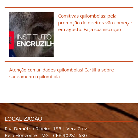
Comitivas quilombolas: pela
promoção de direitos vão começar
em agosto. Faça sua inscrição
Atenção comunidades quilombolas! Cartilha sobre
saneamento quilombola
LOCALIZAÇÃO
Rua Demétrio Ribeiro, 195 | Vera Cruz
Belo Horizonte - MG - CEP 30285-680