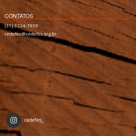
CONTATOS
(31) 3224-7659
cedefes@cedefes.org.br
cedefes_