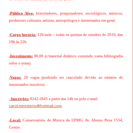
-Público Alvo:
historiadores, pesquisadores, sociológicos, músicos,
produtores culturais, artistas, antropólogos e interessados em geral.
-Carga horária:
12h/aula – todas as quintas de outubro de 2010, das
19h às 22h.
-Investimento:
90,00 (c/material didático contendo vasta bibliografia
sobre o tema).
-Vagas:
20 vagas (podendo ser cancelado devido ao número de
interessados inscritos).
–
Inscrições:
9242-
2845 a
partir das 14h ou pelo e-mail:
carol.ministerio@hotmail.com
.
-Local:
Conservatório de Música da UFMG: Av. Afonso Pena 1534,
Centro.