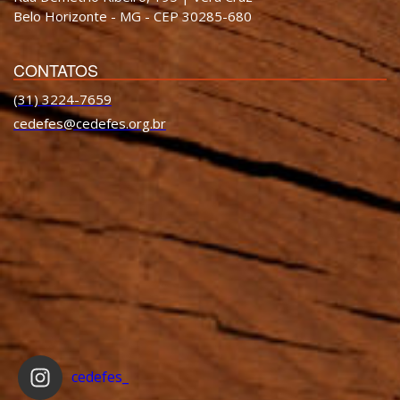
Belo Horizonte - MG - CEP 30285-680
CONTATOS
(31) 3224-7659
cedefes@cedefes.org.br
cedefes_