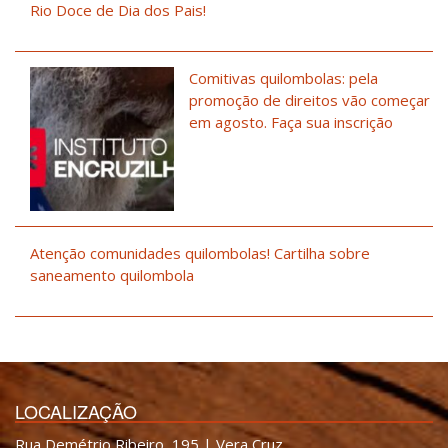
Rio Doce de Dia dos Pais!
Comitivas quilombolas: pela
promoção de direitos vão começar
em agosto. Faça sua inscrição
Atenção comunidades quilombolas! Cartilha sobre
saneamento quilombola
LOCALIZAÇÃO
Rua Demétrio Ribeiro, 195 | Vera Cruz