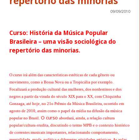
repertório das minorias
09/09/2010
Curso: História da Música Popular
Brasileira – uma visão sociológica do
repertório das minorias.
O curso irá além das características estéticas de cada gênero ou
movimento, como a Bossa Nova ou a Tropicália por exemplo.
Focalizará a produção cultural das mulheres, dos nordestinos e dos
negros a partir da virada do século XIX para o XX, com Chiquinha
Gonzaga, até hoje, no 21o Prêmio da Música Brasileira, ocorrido em
agosto de 2010, assim como o papel da mídia na difusão da música
O curso
popular no Brasil.
abordará, ainda, a relação cultura
popular/cultura erudita, discutindo o termo MPB e o contexto histórico
de correntes musicais importantes, relacionando comportamento,
mentalidade, moda, política e diferentes atividades artísticas. As aulas