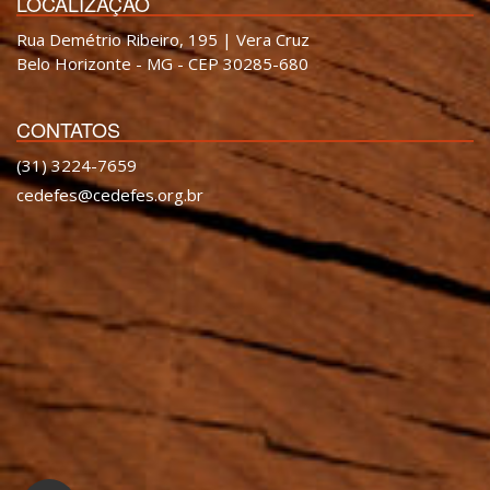
LOCALIZAÇÃO
Rua Demétrio Ribeiro, 195 | Vera Cruz
Belo Horizonte - MG - CEP 30285-680
CONTATOS
(31) 3224-7659
cedefes@cedefes.org.br