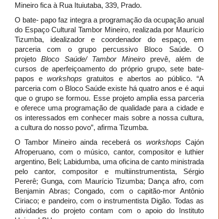
Mineiro fica à Rua Ituiutaba, 339, Prado.
O bate- papo faz integra a programação da ocupação anual
do Espaço Cultural Tambor Mineiro, realizada por Maurício
Tizumba, idealizador e coordenador do espaço, em
parceria com o grupo percussivo Bloco Saúde. O
projeto
Bloco Saúde/ Tambor Mineiro
prevê, além de
cursos de aperfeiçoamento do próprio grupo, sete bate-
papos e
workshops
gratuitos e abertos ao público. “A
parceria com o Bloco Saúde existe há quatro anos e é aqui
que o grupo se formou. Esse projeto amplia essa parceria
e oferece uma programação de qualidade para a cidade e
os interessados em conhecer mais sobre a nossa cultura,
a cultura do nosso povo”, afirma Tizumba.
O Tambor Mineiro ainda receberá os
workshops
Cajón
Afroperuano, com o músico, cantor, compositor e luthier
argentino, Beli; Labidumba, uma oficina de canto ministrada
pelo cantor, compositor e multiinstrumentista, Sérgio
Pererê; Gunga, com Maurício Tizumba; Dança afro, com
Benjamin Abras; Congado, com o capitão-mor Antônio
Ciriaco; e pandeiro, com o instrumentista Digão. Todas as
atividades do projeto contam com o apoio do Instituto