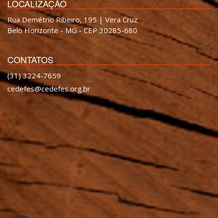
LOCALIZAÇÃO
Rua Demétrio Ribeiro, 195 | Vera Cruz
Belo Horizonte - MG - CEP 30285-680
CONTATOS
(31) 3224-7659
cedefes@cedefes.org.br