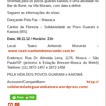
revertida para os povos guarani kaiowá; e uma atividade no
Bar do Boné, na Vila Moraes, com data a definir.
Seguem as informações do show:
Dançando Pela Paz – Mawaca
Cantos da Floresta – Solidariedade ao Povo Guarani e
Kaiowá (MS)
Data: 08.11.12 / Horário: 21h
Local: Teatro Anhembi Morumbi –
www.teatroanhembimorumbi.com.
br
Endereço: Rua Dr. Almeida Lima, 1176, Mooca – São
Paulo/SP (próximo à Estação Bresser-Mooca do Metrô)
Telefone: (11) 2872-1457 e 2872-1458
PELA VIDA DOS POVOS GUARANI e KAIOWÁ
http://
Acessem/Compartilhem:
solidariedadeguaranikaiowa.
wordpress.com/
Facebook
WhatsApp