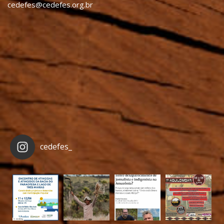
cedefes@cedefes.org.br
cedefes_