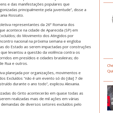
ovens e das manifestações populares que
onizadas principalmente pela juventude”, disse a
xania Rossato.
coletiva representantes da 26ª Romaria dos
que acontece na cidade de Aparecida (SP) em
Excluídos; do Movimento dos Atingidos por
encontro nacional na próxima semana e engloba
icas do Estado ao serem impactadas por construções
 que levantou a questão da violência contra os
ridos em presídios e cidades brasileiras; do
e Rua e outros.
Che
Qui
tiva planejada por organizações, movimentos e
 dos Excluídos "não é um evento só do [dia] 7 de
ruído durante o ano todo”, explicou Alexania.
izadas do Grito acontecerão em quase todas as
e serem realizadas mais de mil ações em várias
as demandas de diversos setores excluídos pelo