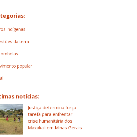
tegorias:
os indígenas
stões da terra
lombolas
imento popular
al
timas notícias:
Justiça determina força-
tarefa para enfrentar
crise humanitária dos
Maxakali em Minas Gerais