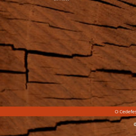
O Cedefes
©