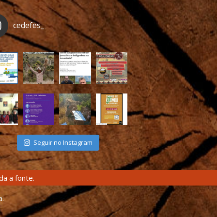
cedefes_
Seguir no Instagram
a a fonte.
a.