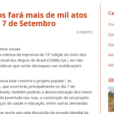
os fará mais de mil atos
Ca
o 7 de Setembro
Pov
31/08/2013
Que
Qui
tos sociais
a coletiva de imprensa da 19ª edição do Grito dos
Mov
ional dos Bispos do Brasil (CNBB) Sul I, em São
Ger
emáticas que serão destaques nas mobilizações
Úl
usa lutar constrói o projeto popular”, as
, que ocorrerão principalmente no dia 7 de
Brasil), também pedirão a democratização dos meios
da juventude nas ruas, a construção de um projeto
viços de saúde e educação, entre outras demandas.
ar neste ano pela discussão da Jornada Mundial da