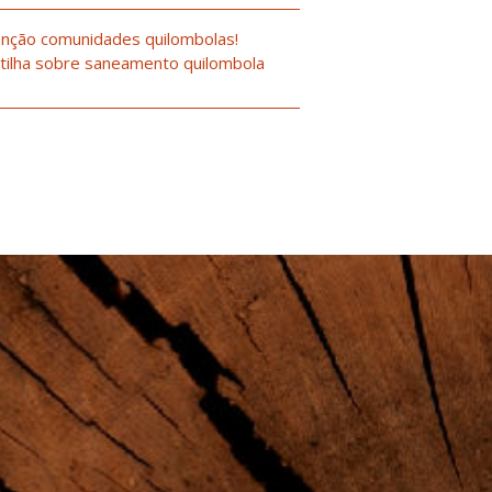
nção comunidades quilombolas!
tilha sobre saneamento quilombola