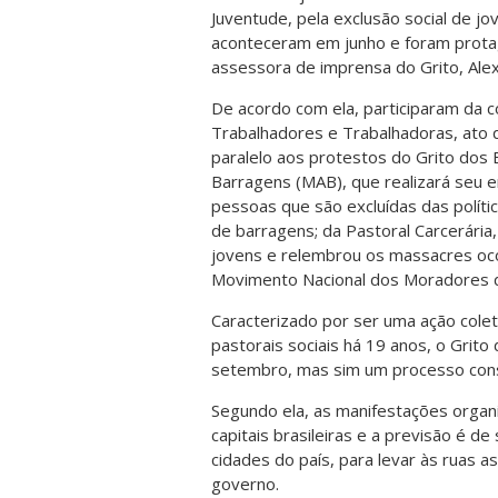
Juventude, pela exclusão social de j
aconteceram em junho e foram protag
assessora de imprensa do Grito, Ale
De acordo com ela, participaram da 
Trabalhadores e Trabalhadoras, ato 
paralelo aos protestos do Grito dos 
Barragens (MAB), que realizará seu 
pessoas que são excluídas das polít
de barragens; da Pastoral Carcerária,
jovens e relembrou os massacres ocor
Movimento Nacional dos Moradores d
Caracterizado por ser uma ação cole
pastorais sociais há 19 anos, o Grito
setembro, mas sim um processo const
Segundo ela, as manifestações organ
capitais brasileiras e a previsão é d
cidades do país, para levar às ruas 
governo.