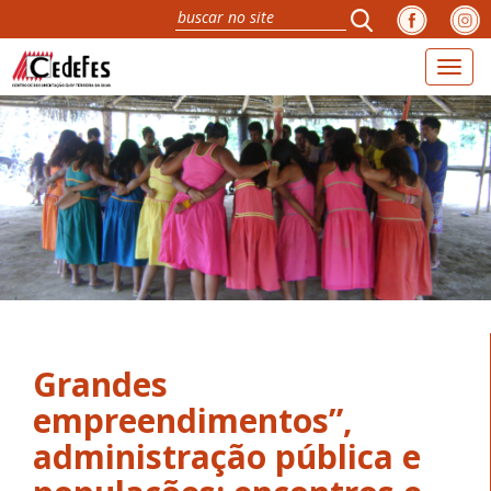
Toggl
naviga
Grandes
empreendimentos”,
administração pública e