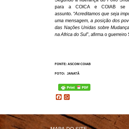
para a COICA e COIAB se ar
assunto.
“Acreditamos que seja impo
uma mensagem, a posição dos pov
das Nações Unidas sobre Mudanças
na Africa do Sul
”, afirma o guerreiro
FONTE: ASCOM COIAB
FOTO: JANATÃ
Facebook
WhatsApp
MAPA DO SITE