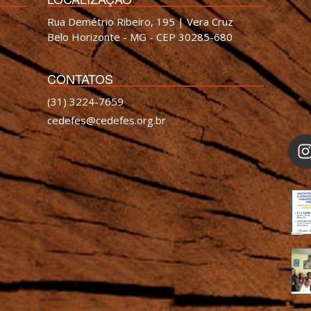
Rua Demétrio Ribeiro, 195 | Vera Cruz
Belo Horizonte - MG - CEP 30285-680
CONTATOS
(31) 3224-7659
cedefes@cedefes.org.br