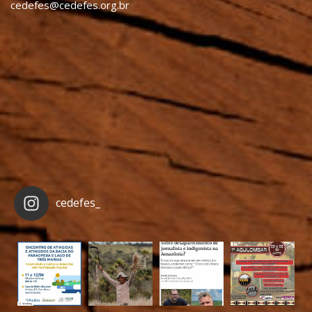
cedefes@cedefes.org.br
cedefes_