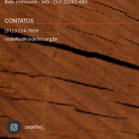
Belo Horizonte - MG - CEP 30285-680
CONTATOS
(31) 3224-7659
cedefes@cedefes.org.br
cedefes_