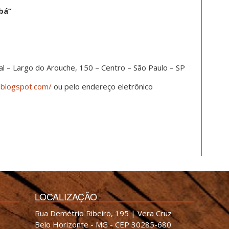
bá”
ial – Largo do Arouche, 150 – Centro – São Paulo – SP
y.blogspot.com/
ou pelo endereço eletrônico
LOCALIZAÇÃO
Rua Demétrio Ribeiro, 195 | Vera Cruz
Belo Horizonte - MG - CEP 30285-680