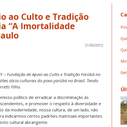
o ao Culto e Tradição
Ca
ia “A Imortalidade
Pov
Paulo
Que
21/02/2012
Qui
Mov
Ger
Y – Fundação de Apoio ao Culto e Tradição Yorùbá no
tões sócio-culturais do povo yorùbá no Brasil. Tendo
retti Filho.
Úl
isso político de erradicar a discriminação às
descendentes, e promover o respeito à diversidade e
xto da modernidade, nossa cultura, de um lado, não
ra indicarmos certos padrões matriciais importantes
exto cultural abrangente.