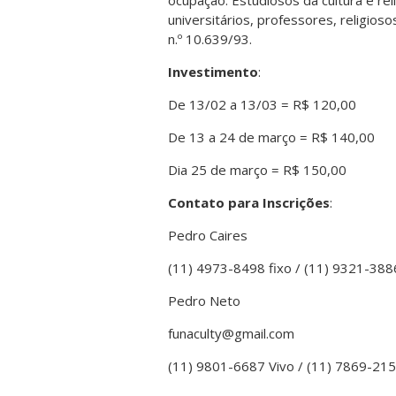
ocupação. Estudiosos da cultura e re
universitários, professores, religio
n.º 10.639/93.
Investimento
:
De 13/02 a 13/03 = R$ 120,00
De 13 a 24 de março = R$ 140,00
Dia 25 de março = R$ 150,00
Contato para Inscrições
:
Pedro Caires
(11) 4973-8498 fixo / (11) 9321-388
Pedro Neto
funaculty@gmail.com
(11) 9801-6687 Vivo / (11) 7869-21