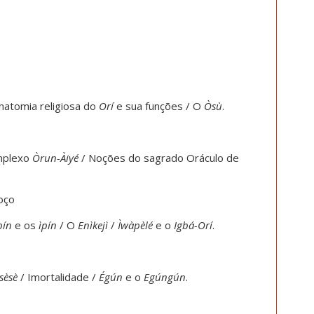
natomia religiosa do
Orí
e sua funções / O
Òsù
.
mplexo
Òrun-Àiyé
/ Noções do sagrado Oráculo de
oço
pín
e os
ìpín
/ O
Enìkejì
/
Ìwàpèlé
e o
Igbá-Orí
.
sèsè
/ Imortalidade /
Égún
e o
Egúngún
.