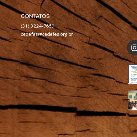
CONTATOS
(31) 3224-7659
cedefes@cedefes.org.br