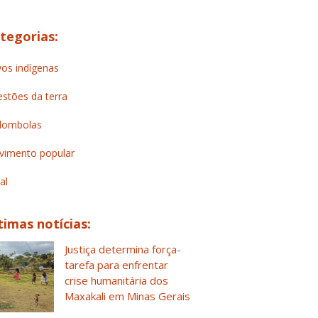
tegorias:
os indígenas
stões da terra
lombolas
imento popular
al
timas notícias:
Justiça determina força-
tarefa para enfrentar
crise humanitária dos
Maxakali em Minas Gerais