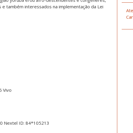
ligião yorùbá e/ou afro-descendentes e congêneres,
sos e também interessados na implementação da Lei
Ate
Car
6 Vivo
50 Nextel ID: 84*105213