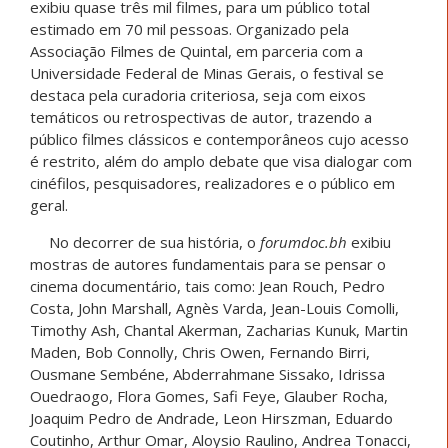
exibiu quase três mil filmes, para um público total
estimado em 70 mil pessoas. Organizado pela
Associação Filmes de Quintal, em parceria com a
Universidade Federal de Minas Gerais, o festival se
destaca pela curadoria criteriosa, seja com eixos
temáticos ou retrospectivas de autor, trazendo a
público filmes clássicos e contemporâneos cujo acesso
é restrito, além do amplo debate que visa dialogar com
cinéfilos, pesquisadores, realizadores e o público em
geral.
No decorrer de sua história, o
forumdoc.bh
exibiu
mostras de autores fundamentais para se pensar o
cinema documentário, tais como: Jean Rouch, Pedro
Costa, John Marshall, Agnès Varda, Jean-Louis Comolli,
Timothy Ash, Chantal Akerman, Zacharias Kunuk, Martin
Maden, Bob Connolly, Chris Owen, Fernando Birri,
Ousmane Sembéne, Abderrahmane Sissako, Idrissa
Ouedraogo, Flora Gomes, Safi Feye, Glauber Rocha,
Joaquim Pedro de Andrade, Leon Hirszman, Eduardo
Coutinho, Arthur Omar, Aloysio Raulino, Andrea Tonacci,