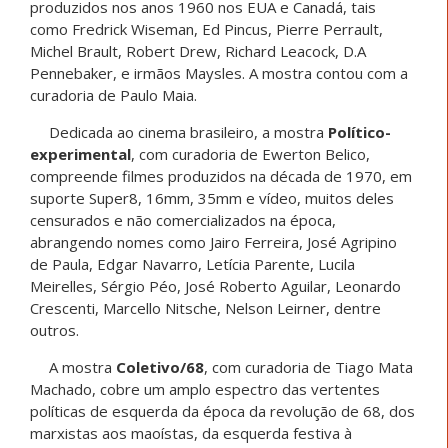
produzidos nos anos 1960 nos EUA e Canadá, tais
como Fredrick Wiseman, Ed Pincus,
Pierre Perrault,
Michel Brault, Robert Drew, Richard Leacock, D.A
Pennebaker, e irmãos Maysles. A mostra contou com a
curadoria de Paulo Maia.
Dedicada ao cinema brasileiro, a mostra
Político-
experimental
, com curadoria de Ewerton Belico,
compreende filmes produzidos na década de 1970, em
suporte Super8, 16mm, 35mm e vídeo, muitos deles
censurados e não comercializados na época,
abrangendo nomes como Jairo Ferreira, José Agripino
de Paula, Edgar Navarro, Letícia Parente, Lucila
Meirelles, Sérgio Péo, José Roberto Aguilar, Leonardo
Crescenti, Marcello Nitsche, Nelson Leirner, dentre
outros.
A mostra
Coletivo/68
, com curadoria de Tiago Mata
Machado, cobre um amplo espectro das vertentes
políticas de esquerda da época da revolução de 68, dos
marxistas aos maoístas, da esquerda festiva à