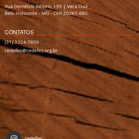
Rua Demétrio Ribeiro, 195 | Vera Cruz
Belo Horizonte - MG - CEP 30285-680
CONTATOS
(31) 3224-7659
cedefes@cedefes.org.br
cedefes_