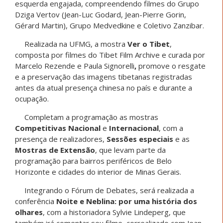
esquerda engajada, compreendendo filmes do Grupo
Dziga Vertov (Jean-Luc Godard, Jean-Pierre Gorin,
Gérard Martin), Grupo Medvedkine e Coletivo Zanzibar.
Realizada na UFMG, a mostra
Ver o Tibet
,
composta por filmes do Tibet Film Archive
e
curada por
Marcelo Rezende e Paula Signorelli
,
promove o res­gate
e a preservação das imagens tibeta­nas registradas
antes da atual presença chinesa no país e durante a
ocupação.
Completam a programação as mostras
Competitivas Nacional
e
Internacional
, com a
presença de realizadores,
Sessões especiais
e as
Mostras de Extensão
, que levam parte da
programação para bairros periféricos de Belo
Horizonte e cidades do interior de Minas Gerais.
Integrando o Fórum de Debates, será realizada a
conferência
Noite e Neblina: por uma história dos
olhares
, com a historiadora Sylvie Lindeperg, que
também irá comentar seu filme, correalizado com Jean-