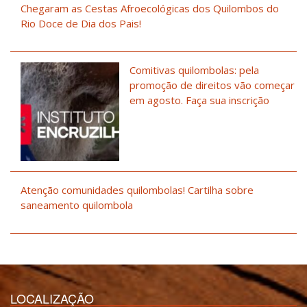
Chegaram as Cestas Afroecológicas dos Quilombos do
Rio Doce de Dia dos Pais!
Comitivas quilombolas: pela
promoção de direitos vão começar
em agosto. Faça sua inscrição
Atenção comunidades quilombolas! Cartilha sobre
saneamento quilombola
LOCALIZAÇÃO