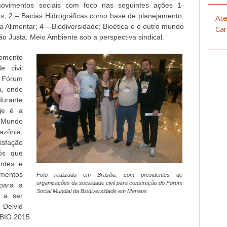
ovimentos sociais com foco nas seguintes ações 1-
s; 2 – Bacias Hidrográficas como base de planejamento;
Ate
 Alimentar; 4 – Biodiversidade; Bioética e o outro mundo
Car
ão Justa: Meio Ambiente sob a perspectiva sindical.
omento
e civil
Fórum
a, onde
durante
je é a
o Mundo
azônia,
sfação
ós que
antes e
mentos
Foto realizada em Brasília, com presidentes de
organizações da sociedade civil para construção do Fórum
para a
Social Mundial da Biodiversidade em Manaus
 a ser
 Deivid
MBIO 2015.