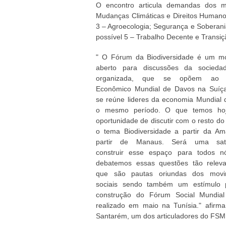
O encontro articula demandas dos m
Mudanças Climáticas e Direitos Humano
3 – Agroecologia; Segurança e Soberania
possível 5 – Trabalho Decente e Transiç
" O Fórum da Biodiversidade é um m
aberto para discussões da sociedad
organizada, que se opõem ao 
Econômico Mundial de Davos na Suíç
se reúne lideres da economia Mundial 
o mesmo período. O que temos ho
oportunidade de discutir com o resto d
o tema Biodiversidade a partir da Am
partir de Manaus. Será uma sati
construir esse espaço para todos n
debatemos essas questões tão relev
que são pautas oriundas dos movi
sociais sendo também um estímulo 
construção do Fórum Social Mundial
realizado em maio na Tunísia." afirma
Santarém, um dos articuladores do FS