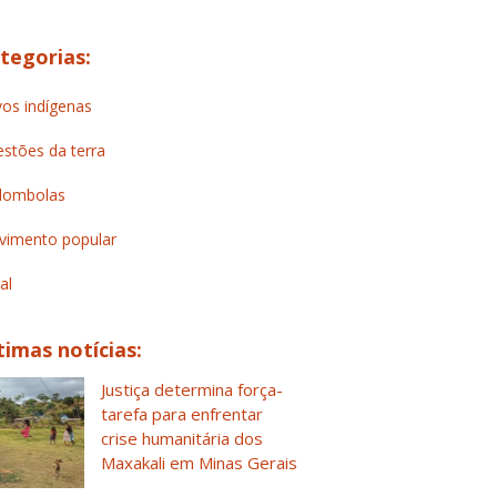
tegorias:
os indígenas
stões da terra
lombolas
imento popular
al
timas notícias:
Justiça determina força-
tarefa para enfrentar
crise humanitária dos
Maxakali em Minas Gerais