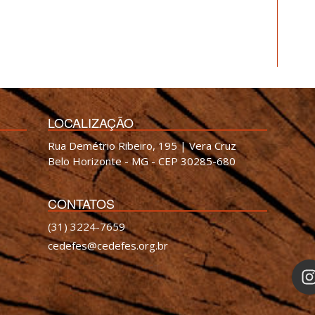
LOCALIZAÇÃO
Rua Demétrio Ribeiro, 195 | Vera Cruz
Belo Horizonte - MG - CEP 30285-680
CONTATOS
(31) 3224-7659
cedefes@cedefes.org.br