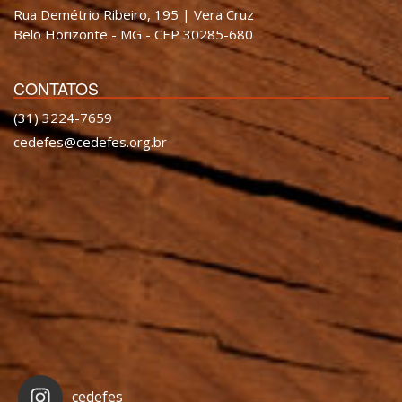
Rua Demétrio Ribeiro, 195 | Vera Cruz
Belo Horizonte - MG - CEP 30285-680
CONTATOS
(31) 3224-7659
cedefes@cedefes.org.br
cedefes_