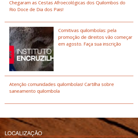
Chegaram as Cestas Afroecológicas dos Quilombos do
Rio Doce de Dia dos Pais!
Comitivas quilombolas: pela
promoção de direitos vão começar
em agosto. Faça sua inscrição
Atenção comunidades quilombolas! Cartilha sobre
saneamento quilombola
LOCALIZAÇÃO