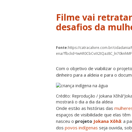
Filme vai retrata
desafios da mulh
Fonte:
https://catracalivre.com.br/cidadania
ena/?fbclid=IwAR0CbCviX2tQaz8C_ln70kn
Com o objetivo de viabilizar o projet
dinheiro para a aldeia e para o docum
Crédito: Reprodução / Jokana Xôhã
“Jok
mostrará o dia a dia da aldeia
Onde estão as histórias das
mulheres
espaços de visibilidade que elas têm
nasceu o
projeto
Jokana Xôhã
: a p
dos
povos indígenas
seja ouvida, sob