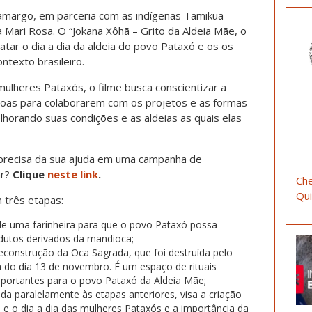
a Camargo, em parceria com as indígenas Tamikuã
 Mari Rosa. O “Jokana Xôhã – Grito da Aldeia Mãe, o
atar o dia a dia da aldeia do povo Pataxó e os os
ntexto brasileiro.
mulheres Pataxós, o filme busca conscientizar a
soas para colaborarem com os projetos e as formas
horando suas condições e as aldeias as quais elas
o precisa da sua ajuda em uma campanha de
ar?
Clique
neste link
.
Che
Qui
 três etapas:
de uma farinheira para que o povo Pataxó possa
odutos derivados da mandioca;
econstrução da Oca Sagrada, que foi destruída pelo
 do dia 13 de novembro. É um espaço de rituais
importantes para o povo Pataxó da Aldeia Mãe;
ida paralelamente às etapas anteriores, visa a criação
e o dia a dia das mulheres Pataxós e a importância da