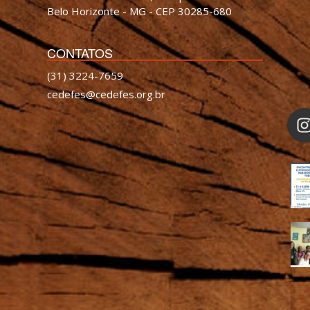
Belo Horizonte - MG - CEP 30285-680
CONTATOS
(31) 3224-7659
cedefes@cedefes.org.br