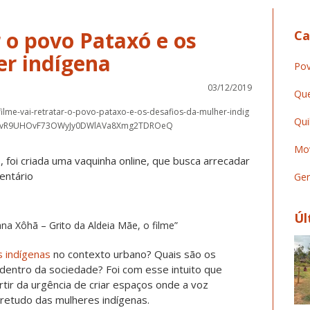
r o povo Pataxó e os
Ca
er indígena
Pov
03/12/2019
Que
/filme-vai-retratar-o-povo-pataxo-e-os-desafios-da-mulher-indig
Qui
hMFvR9UHOvF73OWyJy0DWlAVa8Xmg2TDROeQ
Mov
o, foi criada uma vaquinha online, que busca arrecadar
entário
Ger
Úl
ana Xôhã – Grito da Aldeia Mãe, o filme”
 indígenas
no contexto urbano? Quais são os
 dentro da sociedade? Foi com esse intuito que
artir da urgência de criar espaços onde a voz
retudo das mulheres indígenas.