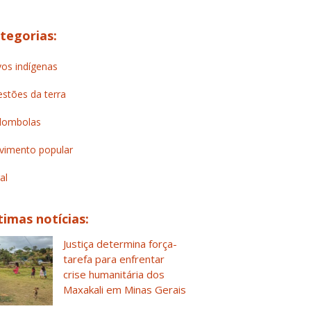
tegorias:
os indígenas
stões da terra
lombolas
imento popular
al
timas notícias:
Justiça determina força-
tarefa para enfrentar
crise humanitária dos
Maxakali em Minas Gerais