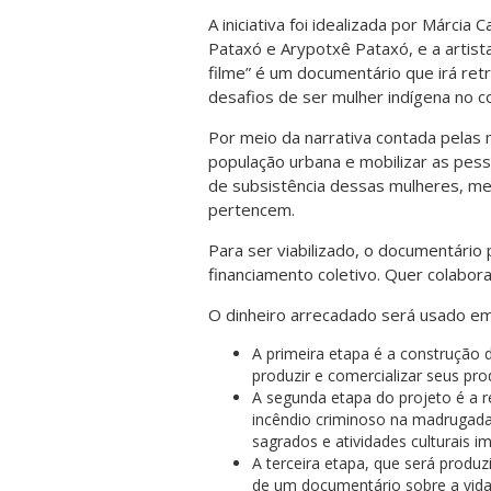
A iniciativa foi idealizada por Márci
Pataxó e Arypotxê Pataxó, e a artista
filme” é um documentário que irá retr
desafios de ser mulher indígena no co
Por meio da narrativa contada pelas 
população urbana e mobilizar as pes
de subsistência dessas mulheres, mel
pertencem.
Para ser viabilizado, o documentári
financiamento coletivo. Quer colabor
O dinheiro arrecadado será usado em
A primeira etapa é a construção 
produzir e comercializar seus pr
A segunda etapa do projeto é a r
incêndio criminoso na madrugada
sagrados e atividades culturais 
A terceira etapa, que será produz
de um documentário sobre a vida 