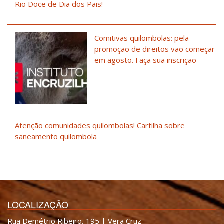
Rio Doce de Dia dos Pais!
Comitivas quilombolas: pela
promoção de direitos vão começar
em agosto. Faça sua inscrição
Atenção comunidades quilombolas! Cartilha sobre
saneamento quilombola
LOCALIZAÇÃO
Rua Demétrio Ribeiro, 195 | Vera Cruz