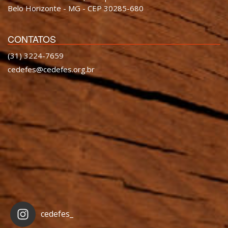
Belo Horizonte - MG - CEP 30285-680
CONTATOS
(31) 3224-7659
cedefes@cedefes.org.br
cedefes_