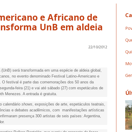
mericano e Africano de
Ca
ransforma UnB em aldeia
Pov
Que
22/10/2012
Qui
Mov
 (UnB) será transformada em uma espécie de aldeia global,
Ger
fricanos, no evento denominado Festival Latino-Americano e
). O festival é parte das comemorações dos 50 anos da
egunda-feira (21) e vai até sábado (27) com espetáculos de
Úl
th Menezes. A entrada é gratuita.
no calendário
shows
, exposições de arte, espetáculos teatrais,
rências e debates acadêmicos, com manifestações artísticas
onfirmaram presença 300 artistas de seis países: Argentina,
or.