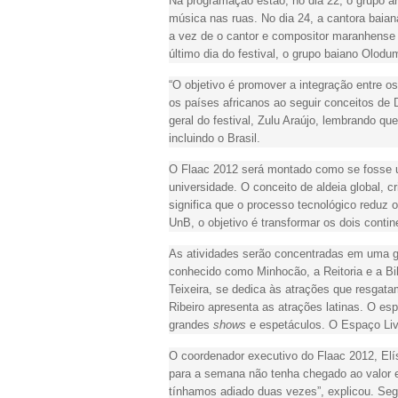
Na programação estão, no dia 22, o grupo ar
música nas ruas. No dia 24, a cantora baia
a vez de o cantor e compositor maranhense 
último dia do festival, o grupo baiano Olodu
“O objetivo é promover a integração entre o
os países africanos ao seguir conceitos de 
geral do festival, Zulu Araújo, lembrando qu
incluindo o Brasil.
O Flaac 2012 será montado como se fosse u
universidade. O conceito de aldeia global, 
significa que o processo tecnológico reduz
UnB, o objetivo é transformar os dois con
As atividades serão concentradas em uma gra
conhecido como Minhocão, a Reitoria e a Bi
Teixeira, se dedica às atrações que resgat
Ribeiro apresenta as atrações latinas. O e
grandes
shows
e espetáculos. O Espaço Liv
O coordenador executivo do Flaac 2012, Elí
para a semana não tenha chegado ao valor e
tínhamos adiado duas vezes”, explicou. Segu