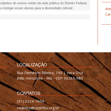
studantes do ensino médio da rede pública do Distrito Federal.
 instigar esses alunos para a diversidade cultural.
Ate
Car
LOCALIZAÇÃO
Rua Demétrio Ribeiro, 195 | Vera Cruz
Belo Horizonte - MG - CEP 30285-680
CONTATOS
(31) 3224-7659
cedefes@cedefes.org.br