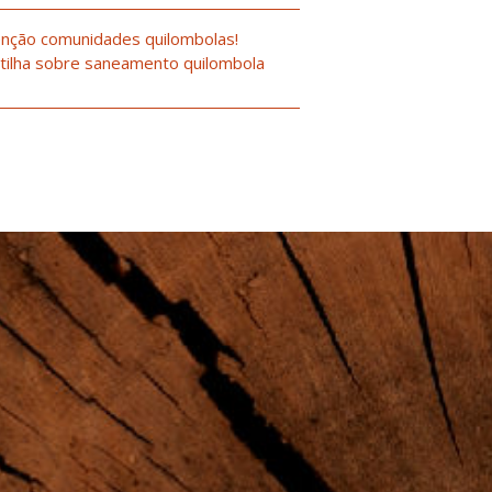
nção comunidades quilombolas!
tilha sobre saneamento quilombola