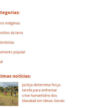
tegorias:
os indígenas
stões da terra
lombolas
imento popular
al
timas notícias:
Justiça determina força-
tarefa para enfrentar
crise humanitária dos
Maxakali em Minas Gerais