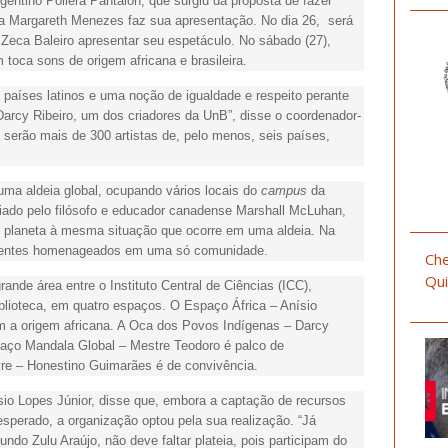
gentino Pollera Pantalón, que surgiu da proposta de fazer
na Margareth Menezes faz sua apresentação. No dia 26, será
Zeca Baleiro apresentar seu espetáculo. No sábado (27),
m toca sons de origem africana e brasileira.
s países latinos e uma noção de igualdade e respeito perante
Darcy Ribeiro, um dos criadores da UnB”, disse o coordenador-
e serão mais de 300 artistas de, pelo menos, seis países,
ma aldeia global, ocupando vários locais do
campus
da
criado pelo filósofo e educador canadense Marshall McLuhan,
 o planeta à mesma situação que ocorre em uma aldeia. Na
tinentes homenageados em uma só comunidade.
Che
Qui
nde área entre o Instituto Central de Ciências (ICC),
blioteca, em quatro espaços. O Espaço África – Anísio
am a origem africana. A Oca dos Povos Indígenas – Darcy
spaço Mandala Global – Mestre Teodoro é palco de
re – Honestino Guimarães é de convivência.
sio Lopes Júnior, disse que, embora a captação de recursos
sperado, a organização optou pela sua realização. “Já
ndo Zulu Araújo, não deve faltar plateia, pois participam do