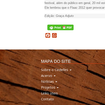
festival, além do público em geral, 20 mil e
Ele lembrou que o Flaac 2012 quer provocar e
Edição: Graça Adjuto
Facebook
WhatsApp
MAPA DO SITE
Sobre o Cedefes
Acervo
Notícias
Projetos
Links úteis
Contato