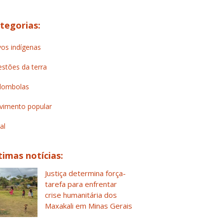
tegorias:
os indígenas
stões da terra
lombolas
imento popular
al
timas notícias:
Justiça determina força-
tarefa para enfrentar
crise humanitária dos
Maxakali em Minas Gerais