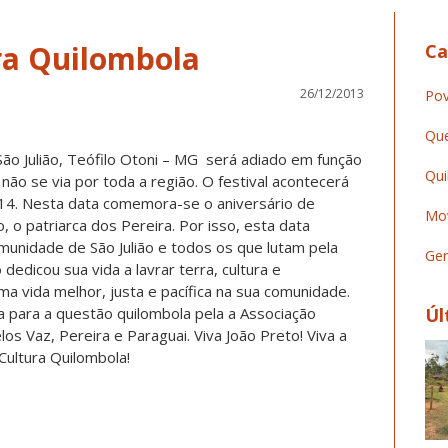
ura Quilombola
Ca
26/12/2013
Pov
Que
São Julião, Teófilo Otoni – MG será adiado em função
Qui
ão se via por toda a região. O festival acontecerá
14. Nesta data comemora-se o aniversário de
Mov
, o patriarca dos Pereira. Por isso, esta data
munidade de São Julião e todos os que lutam pela
Ger
 dedicou sua vida a lavrar terra, cultura e
uma vida melhor, justa e pacífica na sua comunidade.
da para a questão quilombola pela a Associação
Úl
s Vaz, Pereira e Paraguai. Viva João Preto! Viva a
a Cultura Quilombola!