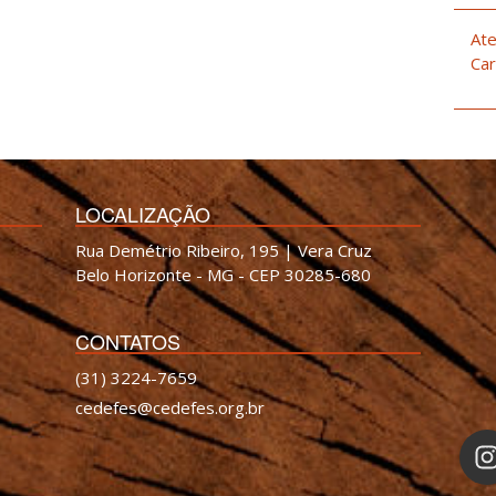
Ate
Car
LOCALIZAÇÃO
Rua Demétrio Ribeiro, 195 | Vera Cruz
Belo Horizonte - MG - CEP 30285-680
CONTATOS
(31) 3224-7659
cedefes@cedefes.org.br