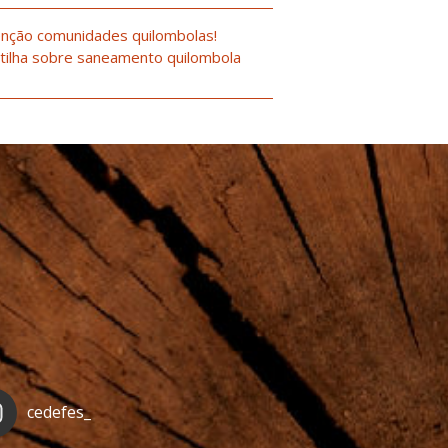
nção comunidades quilombolas!
tilha sobre saneamento quilombola
cedefes_