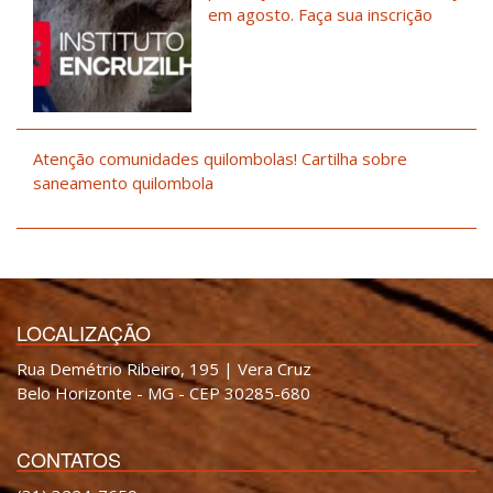
em agosto. Faça sua inscrição
Atenção comunidades quilombolas! Cartilha sobre
saneamento quilombola
LOCALIZAÇÃO
Rua Demétrio Ribeiro, 195 | Vera Cruz
Belo Horizonte - MG - CEP 30285-680
CONTATOS