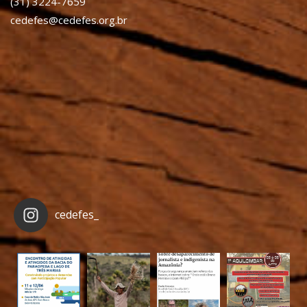
(31) 3224-7659
cedefes@cedefes.org.br
cedefes_