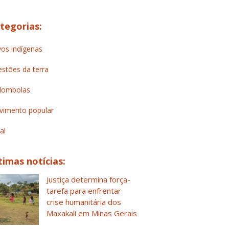
tegorias:
os indígenas
stões da terra
lombolas
imento popular
al
timas notícias:
Justiça determina força-
tarefa para enfrentar
crise humanitária dos
Maxakali em Minas Gerais