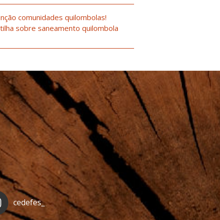
nção comunidades quilombolas!
tilha sobre saneamento quilombola
cedefes_