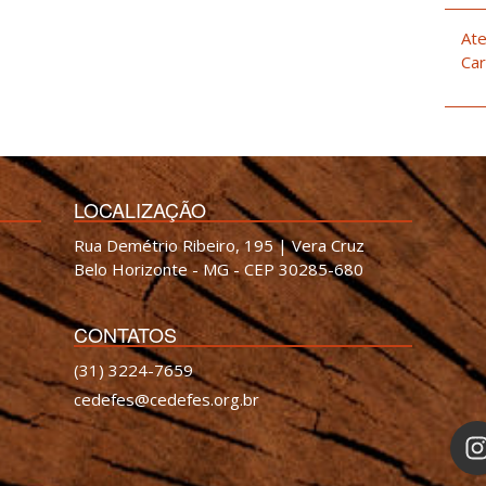
Ate
Car
LOCALIZAÇÃO
Rua Demétrio Ribeiro, 195 | Vera Cruz
Belo Horizonte - MG - CEP 30285-680
CONTATOS
(31) 3224-7659
cedefes@cedefes.org.br