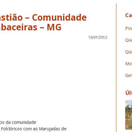
astião – Comunidade
Ca
baceiras – MG
Pov
16/01/2012
Que
Qui
Mov
Ger
Úl
tos da comunidade
Folclóricos com as Marujadas de