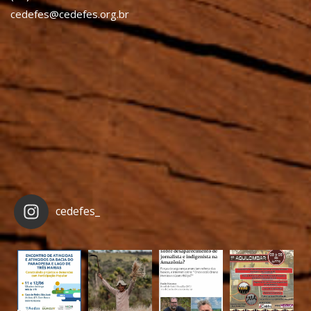
cedefes@cedefes.org.br
cedefes_