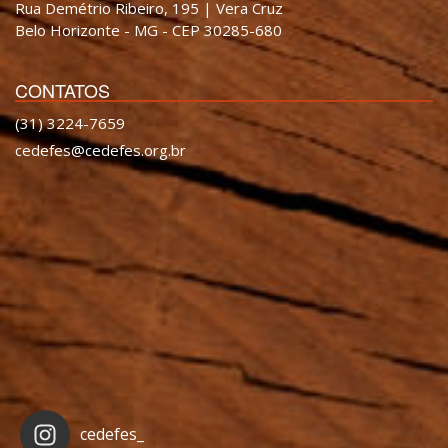
Rua Demétrio Ribeiro, 195 | Vera Cruz
Belo Horizonte - MG - CEP 30285-680
CONTATOS
(31) 3224-7659
cedefes@cedefes.org.br
cedefes_