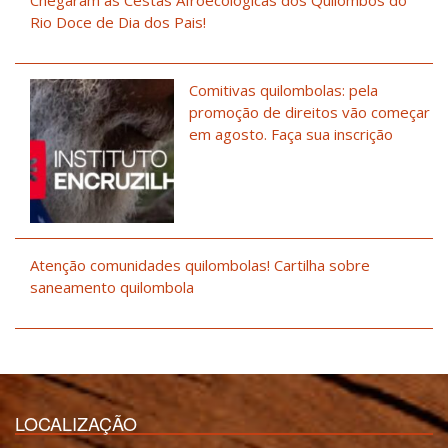
Rio Doce de Dia dos Pais!
Comitivas quilombolas: pela
promoção de direitos vão começar
em agosto. Faça sua inscrição
Atenção comunidades quilombolas! Cartilha sobre
saneamento quilombola
LOCALIZAÇÃO