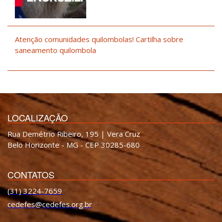
Atenção comunidades quilombolas! Cartilha sobre
saneamento quilombola
LOCALIZAÇÃO
Rua Demétrio Ribeiro, 195 | Vera Cruz
Belo Horizonte - MG - CEP 30285-680
CONTATOS
(31) 3224-7659
cedefes@cedefes.org.br