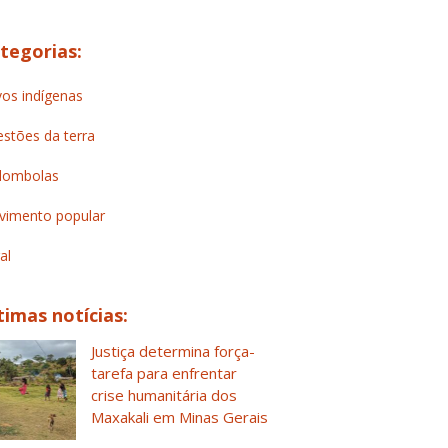
tegorias:
os indígenas
stões da terra
lombolas
imento popular
al
timas notícias:
Justiça determina força-
tarefa para enfrentar
crise humanitária dos
Maxakali em Minas Gerais