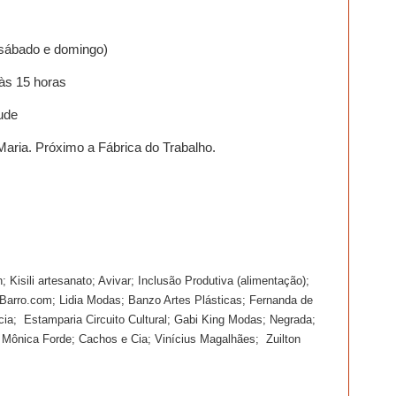
 sábado e domingo)
 às 15 horas
ude
 Maria. Próximo a Fábrica do Trabalho.
n; Kisili artesanato; Avivar; Inclusão Produtiva (alimentação);
Barro.com; Lidia Modas; Banzo Artes Plásticas; Fernanda de
rcia;
Estamparia Circuito Cultural; Gabi King Modas; Negrada;
 Mônica Forde; Cachos e Cia; Vinícius Magalhães;
Zuilton