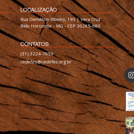
LOCALIZAÇÃO
Rua Demétrio Ribeiro, 195 | Vera Cruz
Belo Horizonte - MG - CEP 30285-680
CONTATOS
(31) 3224-7659
cedefes@cedefes.org.br