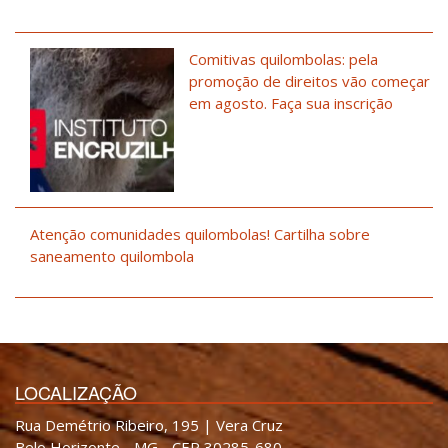
Comitivas quilombolas: pela
promoção de direitos vão começar
em agosto. Faça sua inscrição
Atenção comunidades quilombolas! Cartilha sobre
saneamento quilombola
LOCALIZAÇÃO
Rua Demétrio Ribeiro, 195 | Vera Cruz
Belo Horizonte - MG - CEP 30285-680