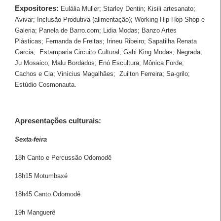
Expositores:
Eulália Muller; Starley Dentin; Kisili artesanato;
Avivar; Inclusão Produtiva (alimentação); Working Hip Hop Shop e
Galeria; Panela de Barro.com; Lidia Modas; Banzo Artes
Plásticas; Fernanda de Freitas; Irineu Ribeiro; Sapatilha Renata
Garcia;
Estamparia Circuito Cultural; Gabi King Modas; Negrada;
Ju Mosaico; Malu Bordados; Enó Escultura; Mônica Forde;
Cachos e Cia; Vinícius Magalhães;
Zuilton Ferreira; Sa-grilo;
Estúdio Cosmonauta.
Apresentações culturais:
Sexta-feira
18h Canto e Percussão Odomodê
18h15 Motumbaxé
18h45 Canto Odomodê
19h Manguerê