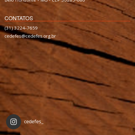
CONTATOS
(31) 3224-7659
cedefes@cedefes.org.br
cedefes_