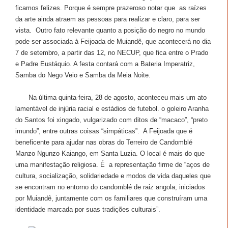
ficamos felizes. Porque é sempre prazeroso notar que as raízes
da arte ainda atraem as pessoas para realizar e claro, para ser
vista. Outro fato relevante quanto a posição do negro no mundo
pode ser associada à Feijoada de Muiandê, que acontecerá no dia
7 de setembro, a partir das 12, no NECUP, que fica entre o Prado
e Padre Eustáquio. A festa contará com a Bateria Imperatriz,
Samba do Nego Veio e Samba da Meia Noite.
Na última quinta-feira, 28 de agosto, aconteceu mais um ato
lamentável de injúria racial e estádios de futebol. o goleiro Aranha
do Santos foi xingado, vulgarizado com ditos de “macaco”, “preto
imundo”, entre outras coisas “simpáticas”. A Feijoada que é
beneficente para ajudar nas obras do Terreiro de Candomblé
Manzo Ngunzo Kaiango, em Santa Luzia. O local é mais do que
uma manifestação religiosa. É a representação firme de “aços de
cultura, socialização, solidariedade e modos de vida daqueles que
se encontram no entorno do candomblé de raiz angola, iniciados
por Muiandê, juntamente com os familiares que construíram uma
identidade marcada por suas tradições culturais”.