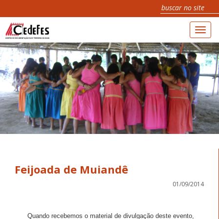
Toggl
navig
Feijoada de Muiandê
01/09/2014
Quando recebemos o material de divulgação deste evento,