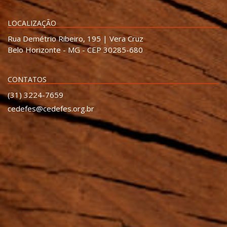
LOCALIZAÇÃO
Rua Demétrio Ribeiro, 195 | Vera Cruz
Belo Horizonte - MG - CEP 30285-680
CONTATOS
(31) 3224-7659
cedefes@cedefes.org.br