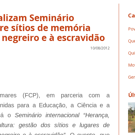
alizam Seminário
Ca
re sítios de memória
Pov
o negreiro e à escravidão
Que
10/08/2012
Qui
Mov
Ger
Úl
almares (FCP), em parceria com a
nidas para a Educação, a Ciência e a
ará o
Seminário internacional “Herança,
ltura: gestão dos sítios e lugares de
negreiro e à escravidão”
. O evento, que