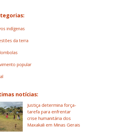
tegorias:
os indígenas
stões da terra
lombolas
imento popular
al
timas notícias:
Justiça determina força-
tarefa para enfrentar
crise humanitária dos
Maxakali em Minas Gerais